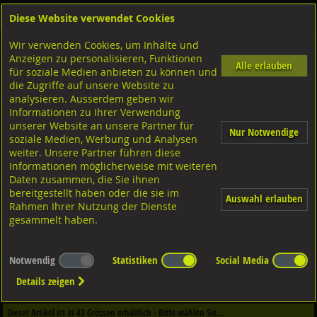
Diese Website verwendet Cookies
Anmelden
Warenkorb
Wir verwenden Cookies, um Inhalte und
Shop
Schraubtechnik für den Akustik- und Trockenbau
Anzeigen zu personalisieren, Funktionen
Alle erlauben
für soziale Medien anbieten zu können und
Gewindestangen metrisch
die Zugriffe auf unsere Website zu
4.6 Stahl verzinkt, DIN976-1
analysieren. Ausserdem geben wir
Informationen zu Ihrer Verwendung
unserer Website an unsere Partner für
Nur Notwendige
soziale Medien, Werbung und Analysen
weiter. Unsere Partner führen diese
Informationen möglicherweise mit weiteren
Daten zusammen, die Sie ihnen
bereitgestellt haben oder die sie im
Auswahl erlauben
Rahmen Ihrer Nutzung der Dienste
gesammelt haben.
Notwendig
Statistiken
Social Media
Dieser Artikel ist in
3
Qualitäten erhältlich - Bitte wählen Sie...
Details zeigen
Qualität / Oberfläche
Dieser Artikel ist in
43
Grössen erhältlich - Bitte wählen Sie...