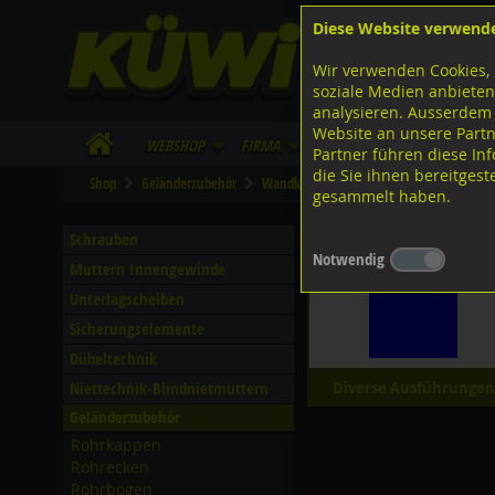
Diese Website verwend
F
Lagerstrasse 8
8953 Dietikon
Wir verwenden Cookies, 
I
Tel.
043 455 20 30
soziale Medien anbieten
analysieren. Ausserdem
Website an unsere Partn
WebShop
Firma
Lieferinfo
Infos/Dow
Partner führen diese I
die Sie ihnen bereitges
Shop
Geländerzubehör
Wandkonsolen
CNS 1.4301
Stake
gesammelt haben.
Staketenklemmen
Schrauben
Notwendig
Muttern Innengewinde
Unterlagscheiben
Sicherungselemente
Dübeltechnik
Niettechnik-Blindnietmuttern
Diverse Ausführungen
Geländerzubehör
Rohrkappen
Rohrecken
Rohrbogen