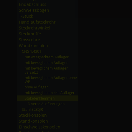
Endabschluss
Schweissbogen
T-Stück
Handlaufsteckrohr
Steckrohrwinkel
Steckmuffe
Stossrohre
Wandkonsolen
CNS 1.4301
mit waagrechtem Auflager
mit beweglichem Auflager
mit beweglichem Auflager
versetzt
mit beweglichem Auflager ohne
WP
ohne Auflager
mit beweglichem 4kt. Auflager
Staketenklemmen
Diverse Ausführungen
Stahl S235JR
Steckkonsolen
Standkonsolen
Einschweisskonsolen