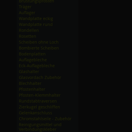
Brüstungspfosten
Träger
Auflager
Wandplatte eckig
Wandplatte rund
Rondellen
Rosetten
Scheiben ohne Loch
Bombierte Scheiben
Bodenplatten
Auflagebleche
Eck-Auflagebleche
Glashalter
Glasvordach Zubehör
Blechhalter
Pfostenhalter
Pfosten-Klemmhalter
Rundstabtraversen
Zierkugel geschliffen
Gelenkanschluss
Chromstahlseile - Zubehör
Reinigungsmittel und
Verbindungskleber