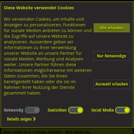
Diese Website verwendet Cookies
Anmelden
Warenkorb
Wir verwenden Cookies, um Inhalte und
Shop
Muttern Innengewinde
Sechskantmuttern
M-Gewinde
Anzeigen zu personalisieren, Funktionen
Alle erlauben
für soziale Medien anbieten zu können und
Schutzkappen für Aussensechskant
die Zugriffe auf unsere Website zu
Kunststoff schwarz,
analysieren. Ausserdem geben wir
Informationen zu Ihrer Verwendung
unserer Website an unsere Partner für
Nur Notwendige
soziale Medien, Werbung und Analysen
weiter. Unsere Partner führen diese
Informationen möglicherweise mit weiteren
Daten zusammen, die Sie ihnen
bereitgestellt haben oder die sie im
Auswahl erlauben
Rahmen Ihrer Nutzung der Dienste
gesammelt haben.
Notwendig
Statistiken
Social Media
Dieser Artikel ist in
1
Qualitäten erhältlich - Bitte wählen Sie...
Details zeigen
Qualität / Oberfläche
Dieser Artikel ist in
9
Grössen erhältlich - Bitte wählen Sie...