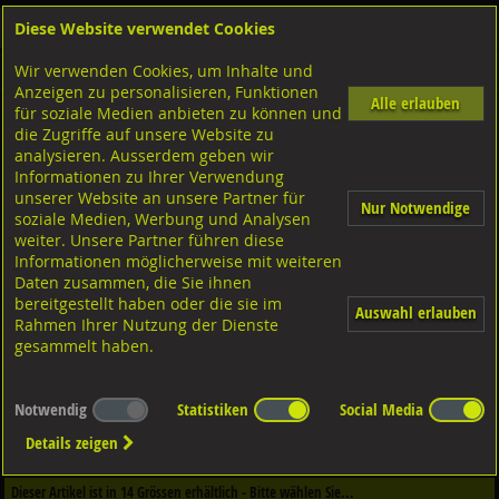
Diese Website verwendet Cookies
Anmelden
Warenkorb
Wir verwenden Cookies, um Inhalte und
Shop
Muttern Innengewinde
Anzeigen zu personalisieren, Funktionen
Alle erlauben
für soziale Medien anbieten zu können und
Ringmuttern
die Zugriffe auf unsere Website zu
Stahl verzinkt, DIN582 ISO3266
analysieren. Ausserdem geben wir
Informationen zu Ihrer Verwendung
unserer Website an unsere Partner für
Nur Notwendige
soziale Medien, Werbung und Analysen
weiter. Unsere Partner führen diese
Informationen möglicherweise mit weiteren
Daten zusammen, die Sie ihnen
bereitgestellt haben oder die sie im
Auswahl erlauben
Rahmen Ihrer Nutzung der Dienste
gesammelt haben.
Notwendig
Statistiken
Social Media
Dieser Artikel ist in
4
Qualitäten erhältlich - Bitte wählen Sie...
Details zeigen
Qualität / Oberfläche
Dieser Artikel ist in
14
Grössen erhältlich - Bitte wählen Sie...