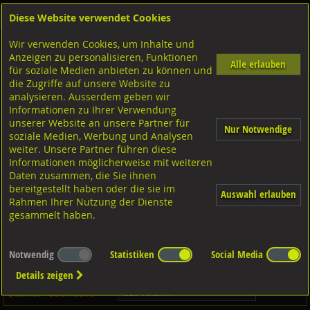
Diese Website verwendet Cookies
Anmelden
Warenkorb
Wir verwenden Cookies, um Inhalte und
Shop
Schrauben
Diverse Schrauben
M-Gewinde
Anzeigen zu personalisieren, Funktionen
Diverse Ausführungen M-Gewinde
Alle erlauben
für soziale Medien anbieten zu können und
die Zugriffe auf unsere Website zu
analysieren. Ausserdem geben wir
schwere Ausführung
C15 verzinkt, DIN580 ISO3266
Informationen zu Ihrer Verwendung
unserer Website an unsere Partner für
Nur Notwendige
soziale Medien, Werbung und Analysen
weiter. Unsere Partner führen diese
Informationen möglicherweise mit weiteren
Daten zusammen, die Sie ihnen
bereitgestellt haben oder die sie im
Auswahl erlauben
Rahmen Ihrer Nutzung der Dienste
gesammelt haben.
Notwendig
Statistiken
Social Media
Dieser Artikel ist in
4
Qualitäten erhältlich - Bitte wählen Sie...
Details zeigen
Qualität / Oberfläche