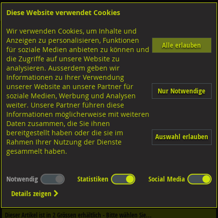
Diese Website verwendet Cookies
Anmelden
Warenkorb
Wir verwenden Cookies, um Inhalte und
Shop
Dübeltechnik
Stahldübel-Bolzenanker
Diverse Ausführungen Stahldübel
Anzeigen zu personalisieren, Funktionen
Alle erlauben
für soziale Medien anbieten zu können und
Winkelanker
die Zugriffe auf unsere Website zu
Stahl verzinkt, Typ B-W
analysieren. Ausserdem geben wir
Informationen zu Ihrer Verwendung
unserer Website an unsere Partner für
Nur Notwendige
soziale Medien, Werbung und Analysen
weiter. Unsere Partner führen diese
Informationen möglicherweise mit weiteren
Daten zusammen, die Sie ihnen
bereitgestellt haben oder die sie im
Auswahl erlauben
Rahmen Ihrer Nutzung der Dienste
gesammelt haben.
Notwendig
Statistiken
Social Media
Dieser Artikel ist in
1
Qualitäten erhältlich - Bitte wählen Sie...
Details zeigen
Qualität / Oberfläche
Dieser Artikel ist in
2
Grössen erhältlich - Bitte wählen Sie...