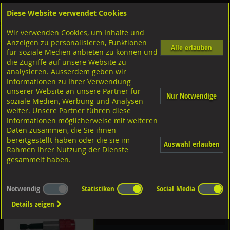
Diese Website verwendet Cookies
Anmelden
Warenkorb
Wir verwenden Cookies, um Inhalte und
Shop
Anzeigen zu personalisieren, Funktionen
Alle erlauben
für soziale Medien anbieten zu können und
Bohrer-Bit Einsatz-Gewindebohrer
die Zugriffe auf unsere Website zu
analysieren. Ausserdem geben wir
Informationen zu Ihrer Verwendung
für Metall/Edelstahl
unserer Website an unsere Partner für
Nur Notwendige
soziale Medien, Werbung und Analysen
weiter. Unsere Partner führen diese
für Edelstahl
Informationen möglicherweise mit weiteren
Trennscheiben
Daten zusammen, die Sie ihnen
bereitgestellt haben oder die sie im
Auswahl erlauben
Diverse Ausführungen Biteinsätze
Rahmen Ihrer Nutzung der Dienste
gesammelt haben.
Biteinsätze
Notwendig
Statistiken
Social Media
Details zeigen
Diverse Ausführungen Magnethalter