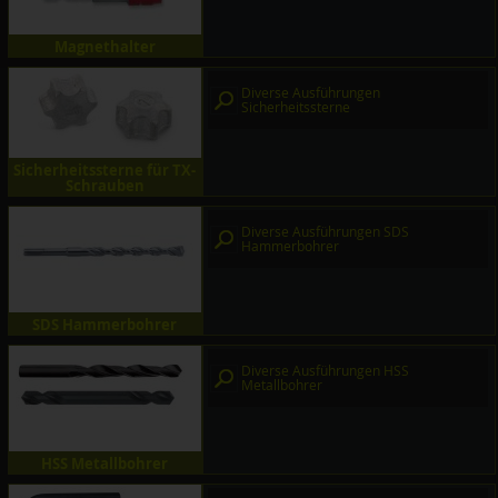
Magnethalter
Diverse Ausführungen
Sicherheitssterne
Sicherheitssterne für TX-
Schrauben
Diverse Ausführungen SDS
Hammerbohrer
SDS Hammerbohrer
Diverse Ausführungen HSS
Metallbohrer
HSS Metallbohrer