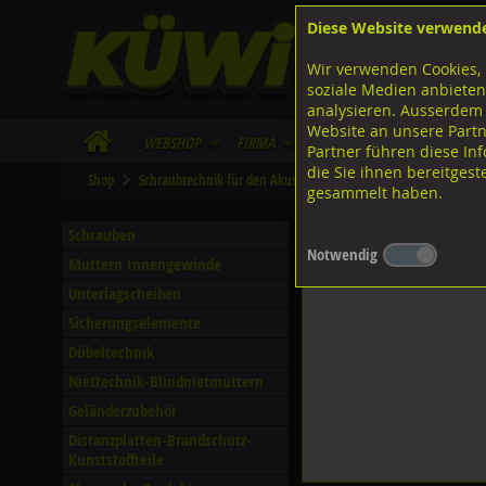
Diese Website verwend
F
Lagerstrasse 8
8953 Dietikon
Wir verwenden Cookies, 
I
Tel.
043 455 20 30
soziale Medien anbieten
analysieren. Ausserdem
Website an unsere Partn
WebShop
Firma
Lieferinfo
Infos/Dow
Partner führen diese I
die Sie ihnen bereitges
Shop
Schraubtechnik für den Akustik- und Trockenbau
Senk-Boh
gesammelt haben.
Senk-Bohrschrauben mit
Schrauben
Notwendig
Muttern Innengewinde
Unterlagscheiben
Sicherungselemente
Dübeltechnik
Niettechnik-Blindnietmuttern
Geländerzubehör
Distanzplatten-Brandschutz-
Kunststoffteile