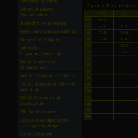
Chemische Produkte
Für detaillierte Informa
Bohrer-Bit Einsatz-
2.9
3.5
Gewindebohrer
9.5
2.9×9.5
Drahtstifte Drähte Nieten
13
2.9×13
3.5×13
Ketten Seile Schlauch-Zubehör
16
2.9×16
3.5×16
Klemmteile Lindapter
19
2.9×19
3.5×19
22
3.5×22
Bohrcraft/­
25
3.5×25
Zerspanungswerkzeuge
32
Weiler Scheiben für
38
Winkelschleifer
45
Dichten /­ Schäumen /­ Kleben
50
LOCTITE Industrielle Kleb- und
60
Dichtstoffe
70
STARCH Werkzeug und
75
Arbeitsschutz
80
90
KEIL Hammerbohrer
100
LIDAC/­G-MAN Sägeblätter/­
Lochsägen/­Handsägen
Logistik Lösungen