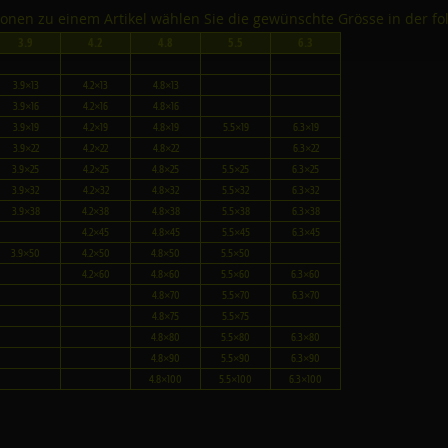
tionen zu einem Artikel wählen Sie die gewünschte Grösse in der fo
3.9
4.2
4.8
5.5
6.3
3.9×13
4.2×13
4.8×13
3.9×16
4.2×16
4.8×16
3.9×19
4.2×19
4.8×19
5.5×19
6.3×19
3.9×22
4.2×22
4.8×22
6.3×22
3.9×25
4.2×25
4.8×25
5.5×25
6.3×25
3.9×32
4.2×32
4.8×32
5.5×32
6.3×32
3.9×38
4.2×38
4.8×38
5.5×38
6.3×38
4.2×45
4.8×45
5.5×45
6.3×45
3.9×50
4.2×50
4.8×50
5.5×50
4.2×60
4.8×60
5.5×60
6.3×60
4.8×70
5.5×70
6.3×70
4.8×75
5.5×75
4.8×80
5.5×80
6.3×80
4.8×90
5.5×90
6.3×90
4.8×100
5.5×100
6.3×100