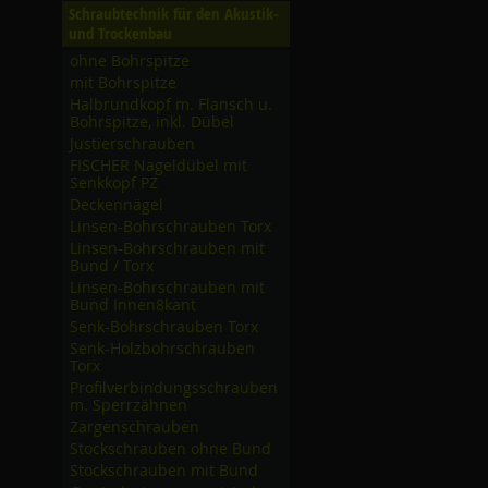
Schraubtechnik für den Akustik-
und Trockenbau
ohne Bohrspitze
mit Bohrspitze
Halbrundkopf m. Flansch u.
Bohrspitze, inkl. Dübel
Justierschrauben
FISCHER Nageldübel mit
Senkkopf PZ
Deckennägel
Linsen-Bohrschrauben Torx
Linsen-Bohrschrauben mit
Bund /­ Torx
Linsen-Bohrschrauben mit
Bund Innen8kant
Senk-Bohrschrauben Torx
Senk-Holzbohrschrauben
Torx
Profilverbindungsschrauben
m. Sperrzähnen
Zargenschrauben
Stockschrauben ohne Bund
Stockschrauben mit Bund