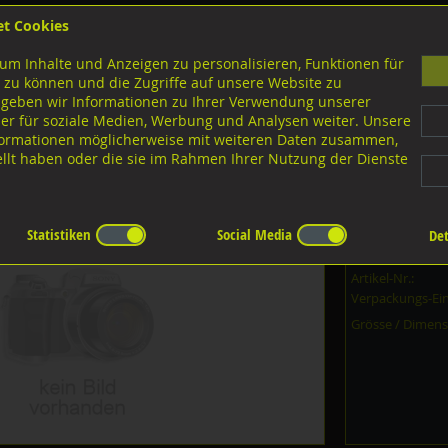
et Cookies
B
um Inhalte und Anzeigen zu personalisieren, Funktionen für
G
 zu können und die Zugriffe auf unsere Website zu
 geben wir Informationen zu Ihrer Verwendung unserer
er für soziale Medien, Werbung und Analysen weiter. Unsere
nloads
nformationen möglicherweise mit weiteren Daten zusammen,
tellt haben oder die sie im Rahmen Ihrer Nutzung der Dienste
rschrauben Torx
A2 rostfrei
 TX, DIN7504O-TX A2 rostfrei
Statistiken
Social Media
Det
Dieser Artikel i
Artikel-Nr.:
Verpackungs-Ein
Grösse / Dimens