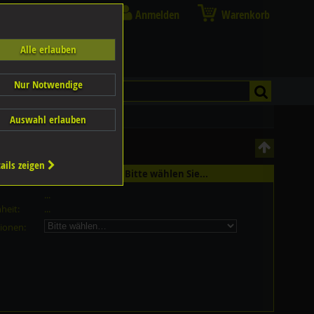
Anmelden
Warenkorb
Alle erlauben
Nur Notwendige
Auswahl erlauben
ails zeigen
st in 65 Grössen erhältlich - Bitte wählen Sie...
...
heit:
...
ionen: