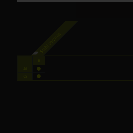
Stahl verzinkt
6
40
65