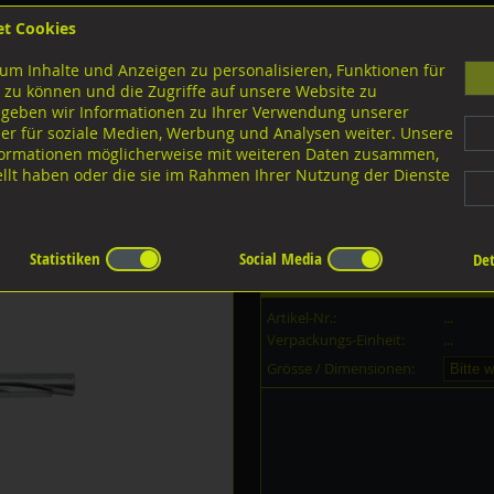
et Cookies
B
um Inhalte und Anzeigen zu personalisieren, Funktionen für
G
 zu können und die Zugriffe auf unsere Website zu
 geben wir Informationen zu Ihrer Verwendung unserer
er für soziale Medien, Werbung und Analysen weiter. Unsere
nloads
nformationen möglicherweise mit weiteren Daten zusammen,
tellt haben oder die sie im Rahmen Ihrer Nutzung der Dienste
gel
Statistiken
Social Media
Det
Dieser Artikel ist in
2
Grössen erh
Artikel-Nr.:
...
Verpackungs-Einheit:
...
Grösse / Dimensionen: