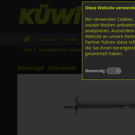
Diese Website verwend
F
Lagerstrasse 8
8953 Dietikon
Wir verwenden Cookies, 
I
Tel.
043 455 20 30
soziale Medien anbieten
analysieren. Ausserdem
Website an unsere Partn
WebShop
Firma
Lieferinfo
Infos/Dow
Partner führen diese I
die Sie ihnen bereitges
Shop
Schraubtechnik für den Akustik- und Trockenbau
Deckennä
gesammelt haben.
Deckennägel
Stahl verzinkt,
Notwendig