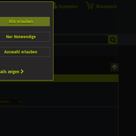
Anmelden
Warenkorb
Alle erlauben
Nur Notwendige
Auswahl erlauben
ails zeigen
ältlich - Bitte wählen Sie...