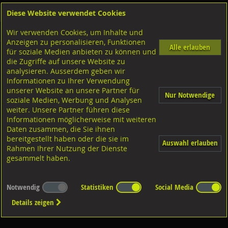
Diese Website verwendet Cookies
Anmelden
Warenkorb
Wir verwenden Cookies, um Inhalte und
Shop
Chemische Produkte
Chemische Produkte
Diverse Produkte
Anzeigen zu personalisieren, Funktionen
Alle erlauben
für soziale Medien anbieten zu können und
Kunststoff-Trennmittel
die Zugriffe auf unsere Website zu
analysieren. Ausserdem geben wir
Informationen zu Ihrer Verwendung
unserer Website an unsere Partner für
Nur Notwendige
soziale Medien, Werbung und Analysen
weiter. Unsere Partner führen diese
Informationen möglicherweise mit weiteren
Diverse Produkte
Daten zusammen, die Sie ihnen
bereitgestellt haben oder die sie im
Auswahl erlauben
Rahmen Ihrer Nutzung der Dienste
gesammelt haben.
Notwendig
Statistiken
Social Media
Details zeigen