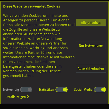
Diese Website verwendet Cookies
Anmelden
Warenkorb
Wir verwenden Cookies, um Inhalte und
Shop
Geländerzubehör
Anzeigen zu personalisieren, Funktionen
Alle erlauben
für soziale Medien anbieten zu können und
Pfosten-Klemmhalter
die Zugriffe auf unsere Website zu
analysieren. Ausserdem geben wir
Informationen zu Ihrer Verwendung
unserer Website an unsere Partner für
Nur Notwendige
soziale Medien, Werbung und Analysen
weiter. Unsere Partner führen diese
Informationen möglicherweise mit weiteren
Diverse Ausführungen Pfosten-
Klemmhalter, rostfrei
Daten zusammen, die Sie ihnen
bereitgestellt haben oder die sie im
Auswahl erlauben
Rahmen Ihrer Nutzung der Dienste
gesammelt haben.
Notwendig
Statistiken
Social Media
Details zeigen