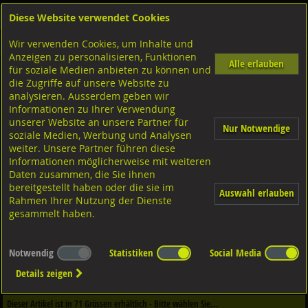
Diese Website verwendet Cookies
Anmelden
Warenkorb
Wir verwenden Cookies, um Inhalte und
Shop
Drahtstifte Drähte Nieten
Anzeigen zu personalisieren, Funktionen
Alle erlauben
für soziale Medien anbieten zu können und
Halbrundnieten
die Zugriffe auf unsere Website zu
Stahl 36-2 blank geglüht, DIN660
analysieren. Ausserdem geben wir
Informationen zu Ihrer Verwendung
unserer Website an unsere Partner für
Nur Notwendige
soziale Medien, Werbung und Analysen
weiter. Unsere Partner führen diese
Informationen möglicherweise mit weiteren
Daten zusammen, die Sie ihnen
bereitgestellt haben oder die sie im
Auswahl erlauben
Rahmen Ihrer Nutzung der Dienste
gesammelt haben.
Notwendig
Statistiken
Social Media
Dieser Artikel ist in
4
Qualitäten erhältlich - Bitte wählen Sie...
Details zeigen
Qualität / Oberfläche
Dieser Artikel ist in
71
Grössen erhältlich - Bitte wählen Sie...