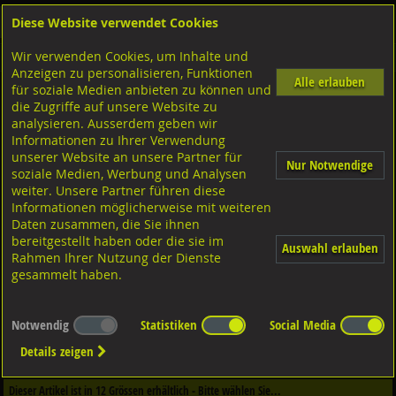
Diese Website verwendet Cookies
Anmelden
Warenkorb
Wir verwenden Cookies, um Inhalte und
Shop
Ketten Seile Schlauch-Zubehör
Drahtseile
Diverse Ausführungen
Anzeigen zu personalisieren, Funktionen
Alle erlauben
für soziale Medien anbieten zu können und
7x7 mittelweich
die Zugriffe auf unsere Website zu
A4 rostfrei,
analysieren. Ausserdem geben wir
Informationen zu Ihrer Verwendung
unserer Website an unsere Partner für
Nur Notwendige
soziale Medien, Werbung und Analysen
weiter. Unsere Partner führen diese
Informationen möglicherweise mit weiteren
Daten zusammen, die Sie ihnen
bereitgestellt haben oder die sie im
Auswahl erlauben
Rahmen Ihrer Nutzung der Dienste
gesammelt haben.
Notwendig
Statistiken
Social Media
Dieser Artikel ist in
1
Qualitäten erhältlich - Bitte wählen Sie...
Details zeigen
Qualität / Oberfläche
Dieser Artikel ist in
12
Grössen erhältlich - Bitte wählen Sie...