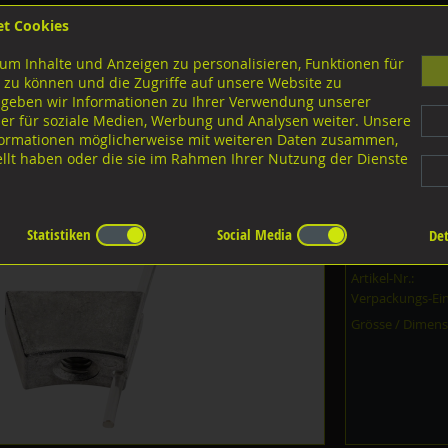
et Cookies
B
um Inhalte und Anzeigen zu personalisieren, Funktionen für
G
 zu können und die Zugriffe auf unsere Website zu
 geben wir Informationen zu Ihrer Verwendung unserer
er für soziale Medien, Werbung und Analysen weiter. Unsere
nloads
nformationen möglicherweise mit weiteren Daten zusammen,
tellt haben oder die sie im Rahmen Ihrer Nutzung der Dienste
ss
druckguss
Statistiken
Social Media
Det
Dieser Artikel i
Artikel-Nr.:
Verpackungs-Ein
Grösse / Dimens