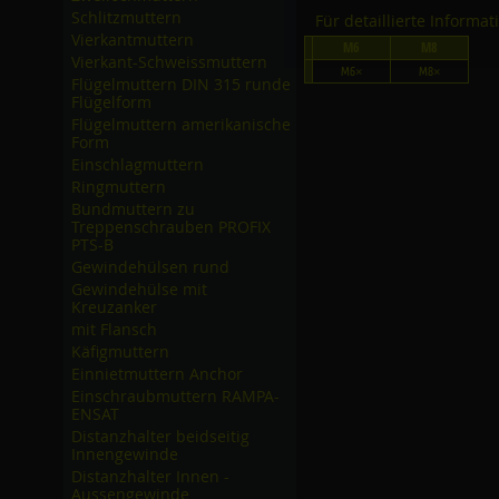
Schlitzmuttern
Für detaillierte Informa
Vierkantmuttern
M6
M8
Vierkant-Schweissmuttern
M6×
M8×
Flügelmuttern DIN 315 runde
Flügelform
Flügelmuttern amerikanische
Form
Einschlagmuttern
Ringmuttern
Bundmuttern zu
Treppenschrauben PROFIX
PTS-B
Gewindehülsen rund
Gewindehülse mit
Kreuzanker
mit Flansch
Käfigmuttern
Einnietmuttern Anchor
Einschraubmuttern RAMPA-
ENSAT
Distanzhalter beidseitig
Innengewinde
Distanzhalter Innen -
Aussengewinde