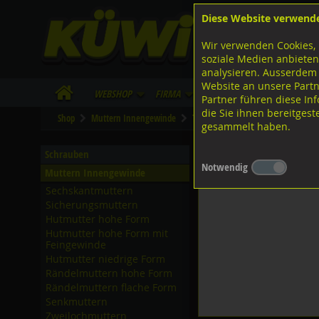
Diese Website verwend
F
Lagerstrasse 8
8953 Dietikon
Wir verwenden Cookies, 
I
Tel.
043 455 20 30
soziale Medien anbieten
analysieren. Ausserdem
Website an unsere Partn
WebShop
Firma
Lieferinfo
Infos/Dow
Partner führen diese I
die Sie ihnen bereitges
Shop
Muttern Innengewinde
TILCA Keilmuttern
Zinkdruckgu
gesammelt haben.
TILCA Keilmuttern, Zink
Schrauben
Notwendig
Muttern Innengewinde
Sechskantmuttern
Sicherungsmuttern
Hutmutter hohe Form
Hutmutter hohe Form mit
Feingewinde
Hutmutter niedrige Form
Rändelmuttern hohe Form
Rändelmuttern flache Form
Senkmuttern
Zweilochmuttern