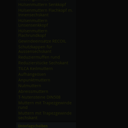
Hülsenmuttern Senkkopf
Hülsenmuttern Flachkopf m.
Innensechskant
Hülsenmuttern
Linsensenkkopf
Hülsenmuttern
Flachrundkopf
Gewindeeinsätze RECOIL
Schutzkappen für
Aussensechskant
Reduziermuffen rund
Reduzierstücke Sechskant
TILCA Keilmuttern
Aufhängeösen
Anpunktmuttern
Nutmuttern
Abreissmuttern
T-Nutensteine DIN508
Muttern mit Trapezgewinde
rund
Muttern mit Trapezgewinde
sechskant
Unterlagscheiben