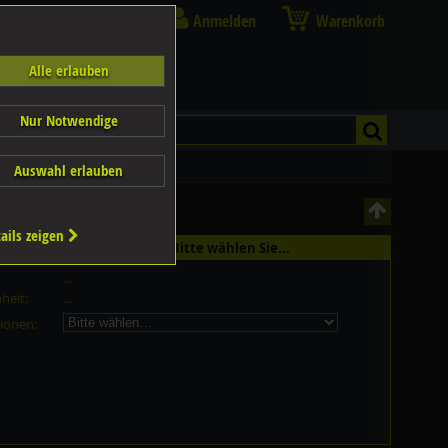
Anmelden
Warenkorb
Alle erlauben
Nur Notwendige
Auswahl erlauben
ails zeigen
st in 2 Grössen erhältlich - Bitte wählen Sie...
...
heit:
...
ionen: