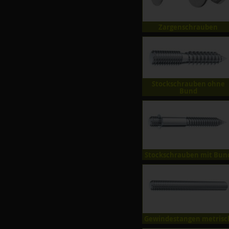
Zargenschrauben
Stockschrauben ohne
Bund
Stockschrauben mit Bun
Gewindestangen metrisc