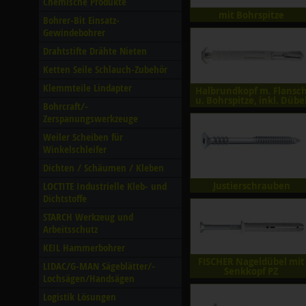
Chemische Produkte
mit Bohrspitze
Bohrer-Bit Einsatz-
Gewindebohrer
Drahtstifte Drähte Nieten
Ketten Seile Schlauch-Zubehör
Klemmteile Lindapter
Halbrundkopf m. Flansc
u. Bohrspitze, inkl. Dübe
Bohrcraft/­
Zerspanungswerkzeuge
Weiler Scheiben für
Winkelschleifer
Dichten /­ Schäumen /­ Kleben
LOCTITE Industrielle Kleb- und
Justierschrauben
Dichtstoffe
STARCH Werkzeug und
Arbeitsschutz
KEIL Hammerbohrer
FISCHER Nageldübel mit
LIDAC/­G-MAN Sägeblätter/­
Senkkopf PZ
Lochsägen/­Handsägen
Logistik Lösungen