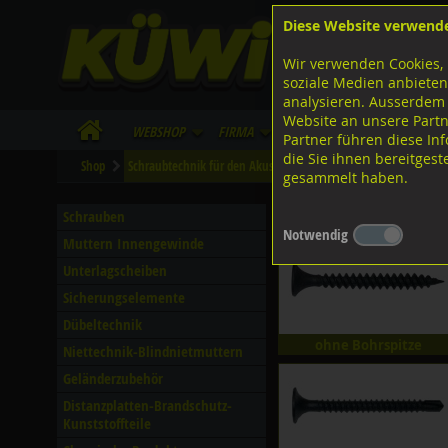
Diese Website verwend
F
Lagerstrasse 8
8953 Dietikon
Wir verwenden Cookies, 
I
Tel.
043 455 20 30
soziale Medien anbieten
analysieren. Ausserdem
Website an unsere Partn
WebShop
Firma
Lieferinfo
Infos/Dow
Partner führen diese I
die Sie ihnen bereitges
Shop
Schraubtechnik für den Akustik- und Trockenbau
gesammelt haben.
Schraubtechnik für den 
Schrauben
Notwendig
Muttern Innengewinde
Unterlagscheiben
Sicherungselemente
Dübeltechnik
ohne Bohrspitze
Niettechnik-Blindnietmuttern
Geländerzubehör
Distanzplatten-Brandschutz-
Kunststoffteile