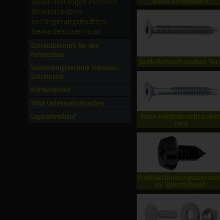
Bund Innen8kant
Gewindestangen metrisch
Gewindebolzen
Verlängerungsmuttern
Gewindehülsen rund
Schraubtechnik für den
Fensterbau
Senk-Bohrschrauben Tor
Verbindungstechnik Holzbau/­
Schreinerei
Holzverbinder
SPAX Universalschrauben
Lagerabverkauf
Senk-Holzbohrschraube
Torx
Profilverbindungsschrau
m. Sperrzähnen