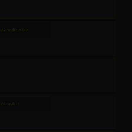
A2 rostfrei/TORX
A4 rostfrei