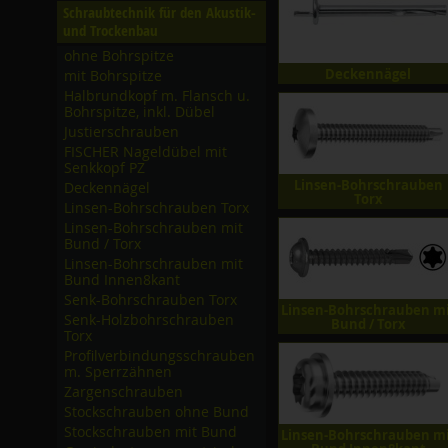
Schraubtechnik für den Akustik-
und Trockenbau
ohne Bohrspitze
Deckennägel
mit Bohrspitze
Halbrundkopf m. Flansch u.
Bohrspitze, inkl. Dübel
Justierschrauben
FISCHER Nageldübel mit
Senkkopf PZ
Linsen-Bohrschrauben
Deckennägel
Torx
Linsen-Bohrschrauben Torx
Linsen-Bohrschrauben mit
Bund /­ Torx
Linsen-Bohrschrauben mit
Bund Innen8kant
Senk-Bohrschrauben Torx
Linsen-Bohrschrauben m
Senk-Holzbohrschrauben
Bund / Torx
Torx
Profilverbindungsschrauben
m. Sperrzähnen
Zargenschrauben
Stockschrauben ohne Bund
Stockschrauben mit Bund
Linsen-Bohrschrauben m