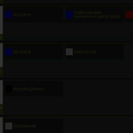
1.4006 Edelstahl
A2 rostfrei
martensitisch (auf für Stahl)
x
A2 rostfrei
Stahl verzinkt
n
Stahl phosphatiert
ben
Stahl verzinkt