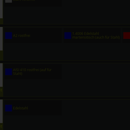
1.4006 Edelstahl
A2 rostfrei
martensitisch (auch für Stahl)
AISI 410 rostfrei (auf für
Stahl)
it
Edelstahl
it