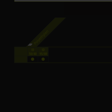
Polyethylen
ID
ID
50/40
95/80