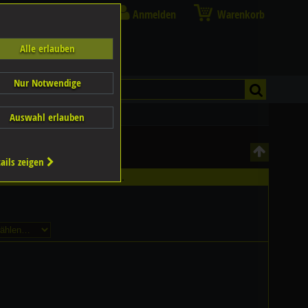
Anmelden
Warenkorb
Alle erlauben
Nur Notwendige
Auswahl erlauben
ails zeigen
ältlich - Bitte wählen Sie...