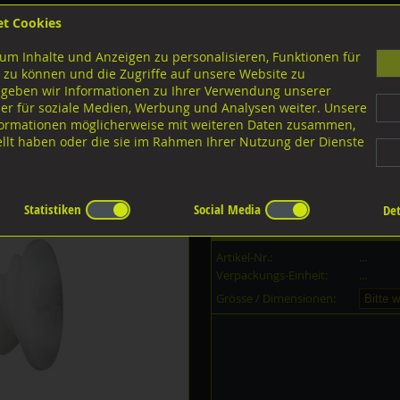
et Cookies
B
um Inhalte und Anzeigen zu personalisieren, Funktionen für
G
 zu können und die Zugriffe auf unsere Website zu
 geben wir Informationen zu Ihrer Verwendung unserer
er für soziale Medien, Werbung und Analysen weiter. Unsere
nloads
nformationen möglicherweise mit weiteren Daten zusammen,
tellt haben oder die sie im Rahmen Ihrer Nutzung der Dienste
olierplattenbefestiger
Statistiken
Social Media
Det
Dieser Artikel ist in
2
Grössen erh
Artikel-Nr.:
...
Verpackungs-Einheit:
...
Grösse / Dimensionen: