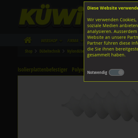
Diese Website verwend
F
Lagerstrasse 8
8953 Dietikon
Wir verwenden Cookies, 
I
Tel.
043 455 20 30
soziale Medien anbieten
analysieren. Ausserdem
Website an unsere Partn
WebShop
Firma
Lieferinfo
Infos/Dow
Partner führen diese I
die Sie ihnen bereitges
Shop
Dübeltechnik
Nylondübel
Diverse Ausführungen
Is
gesammelt haben.
Isolierplattenbefestiger
Polyethylen,
Notwendig