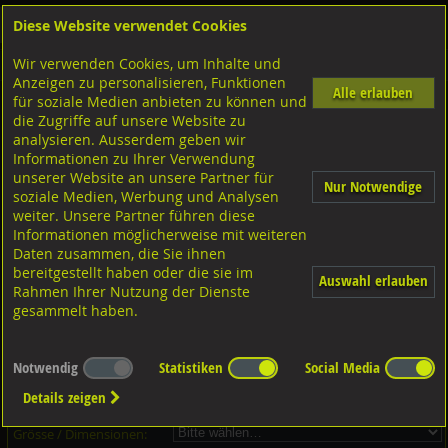
Diese Website verwendet Cookies
Anmelden
Warenkorb
Wir verwenden Cookies, um Inhalte und
Shop
Sicherungselemente
Klemmringe
Klemmringe, zweiteilig
Anzeigen zu personalisieren, Funktionen
Alle erlauben
für soziale Medien anbieten zu können und
Klemmringe zweiteilig mit Zylinder. Inn6kt., Art.2545B Stahl blank
die Zugriffe auf unsere Website zu
analysieren. Ausserdem geben wir
Informationen zu Ihrer Verwendung
unserer Website an unsere Partner für
Nur Notwendige
soziale Medien, Werbung und Analysen
weiter. Unsere Partner führen diese
Informationen möglicherweise mit weiteren
Daten zusammen, die Sie ihnen
bereitgestellt haben oder die sie im
Auswahl erlauben
Rahmen Ihrer Nutzung der Dienste
gesammelt haben.
Dieser Artikel ist in 15 Grössen erhältlich - Bitte wählen Sie...
Notwendig
Statistiken
Social Media
Artikel-Nr.:
...
Details zeigen
Verpackungs-Einheit:
...
Grösse / Dimensionen: