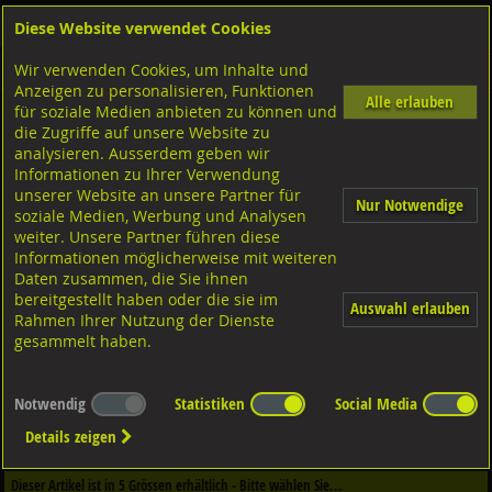
Diese Website verwendet Cookies
Anmelden
Warenkorb
Wir verwenden Cookies, um Inhalte und
Shop
Klemmteile Lindapter
Anzeigen zu personalisieren, Funktionen
Alle erlauben
für soziale Medien anbieten zu können und
Typ FL mit Bohrung
die Zugriffe auf unsere Website zu
Temperguss verzinkt, Typ FL
analysieren. Ausserdem geben wir
Informationen zu Ihrer Verwendung
unserer Website an unsere Partner für
Nur Notwendige
soziale Medien, Werbung und Analysen
weiter. Unsere Partner führen diese
Informationen möglicherweise mit weiteren
Daten zusammen, die Sie ihnen
bereitgestellt haben oder die sie im
Auswahl erlauben
Rahmen Ihrer Nutzung der Dienste
gesammelt haben.
Notwendig
Statistiken
Social Media
Dieser Artikel ist in
1
Qualitäten erhältlich - Bitte wählen Sie...
Details zeigen
Qualität / Oberfläche
Dieser Artikel ist in
5
Grössen erhältlich - Bitte wählen Sie...