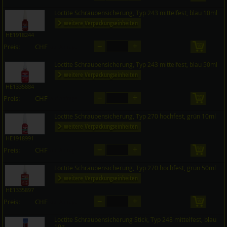
Loctite Schraubensicherung, Typ 243 mittelfest, blau 10ml
weitere Verpackungseinheiten
HE1918244
–
+
Preis:
CHF
in den 
auf Anfrage
Loctite Schraubensicherung, Typ 243 mittelfest, blau 50ml
weitere Verpackungseinheiten
HE1335884
–
+
Preis:
CHF
in den 
auf Anfrage
Loctite Schraubensicherung, Typ 270 hochfest, grün 10ml
weitere Verpackungseinheiten
HE1918991
–
+
Preis:
CHF
in den 
auf Anfrage
Loctite Schraubensicherung, Typ 270 hochfest, grün 50ml
weitere Verpackungseinheiten
HE1335897
–
+
Preis:
CHF
in den 
auf Anfrage
Loctite Schraubensicherung Stick, Typ 248 mittelfest, blau
19g