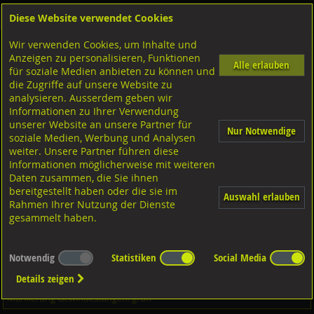
Diese Website verwendet Cookies
Anmelden
Warenkorb
Wir verwenden Cookies, um Inhalte und
Shop
Schrauben
Gewindestangen-Stifte-Federnde Druckstücke
Gewindestangen metrisch
Anzeigen zu personalisieren, Funktionen
A2 rostfrei
Alle erlauben
für soziale Medien anbieten zu können und
die Zugriffe auf unsere Website zu
analysieren. Ausserdem geben wir
Gewindestangen 3 Meter, DIN976-1 A2 rostfrei
Informationen zu Ihrer Verwendung
M10x3000
unserer Website an unsere Partner für
Nur Notwendige
soziale Medien, Werbung und Analysen
weiter. Unsere Partner führen diese
Informationen möglicherweise mit weiteren
Daten zusammen, die Sie ihnen
bereitgestellt haben oder die sie im
Auswahl erlauben
Rahmen Ihrer Nutzung der Dienste
gesammelt haben.
Notwendig
Statistiken
Social Media
Details zeigen
Markierung Gewindestangen: grün