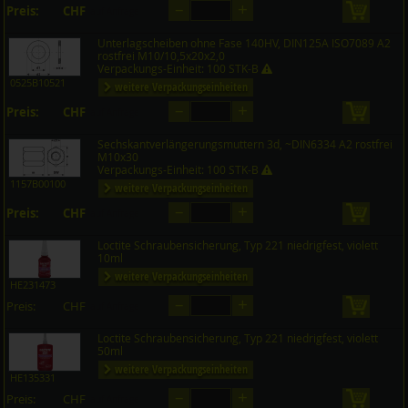
–
+
Preis:
CHF
in den 
auf Anfrage
Unterlagscheiben ohne Fase 140HV, DIN125A ISO7089 A2
rostfrei M10/10,5x20x2,0
Verpackungs-Einheit: 100 STK-B
0525B10521
weitere Verpackungseinheiten
–
+
Preis:
CHF
in den 
auf Anfrage
Sechskantverlängerungsmuttern 3d, ~DIN6334 A2 rostfrei
M10x30
Verpackungs-Einheit: 100 STK-B
1157B00100
weitere Verpackungseinheiten
–
+
Preis:
CHF
in den 
auf Anfrage
Loctite Schraubensicherung, Typ 221 niedrigfest, violett
10ml
weitere Verpackungseinheiten
HE231473
–
+
Preis:
CHF
in den 
auf Anfrage
Loctite Schraubensicherung, Typ 221 niedrigfest, violett
50ml
weitere Verpackungseinheiten
HE135331
–
+
Preis:
CHF
in den 
auf Anfrage