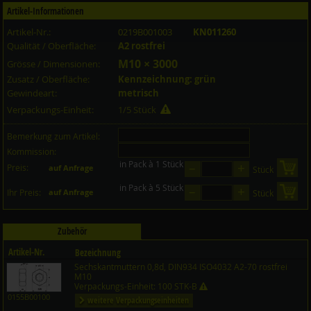
Artikel-Informationen
Artikel-Nr.:
0219B001003
KN011260
Qualität / Oberfläche:
A2 rostfrei
M10 × 3000
Grösse / Dimensionen:
Zusatz / Oberfläche:
Kennzeichnung: grün
Gewindeart:
metrisch
Verpackungs-Einheit:
1/5 Stück
Bemerkung zum Artikel:
Kommission:
in Pack à 1 Stück
–
+
Preis:
in 
auf Anfrage
Stück
in Pack à 5 Stück
–
+
in 
Ihr Preis:
auf Anfrage
Stück
Zubehör
Artikel-Nr.
Bezeichnung
Sechskantmuttern 0,8d, DIN934 ISO4032 A2-70 rostfrei
Preis CHF
Menge
M10
Verpackungs-Einheit: 100 STK-B
0155B00100
weitere Verpackungseinheiten