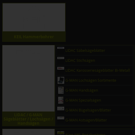
KEIL Hammerbohrer
LIDAC Säbelsägeblätter
LIDAC Stichsägen
LIDAC Karosseriesägeblätter Bi-Metall
G-MAN Lochsägen Sortimente
G-MAN Handsägen
G-MAN Spezialsägen
G-MAN Bügelsägen/Blätter
LIDAC / G-MAN
Sägeblätter / Lochsägen /
G-MAN Astsägen/Blätter
Handsägen
Küwi-NKL Regalsysteme