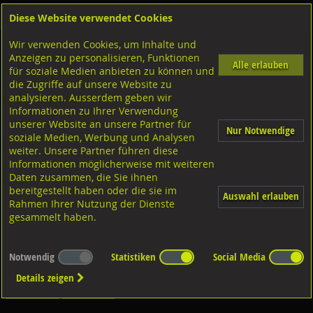
Diese Website verwendet Cookies
Anmelden
Warenkorb
Wir verwenden Cookies, um Inhalte und
Shop
Schrauben
Aufhängeschrauben-Gewindeplatten
Gewindeplatten
Anzeigen zu personalisieren, Funktionen
Diverse Ausführungen Gewindeplatten
Gewindeplatten Rechteck
Stahl verzinkt
Alle erlauben
für soziale Medien anbieten zu können und
die Zugriffe auf unsere Website zu
analysieren. Ausserdem geben wir
Gewindeplatten Rechteck, Stahl verzinkt M6/18,5x10x4
Informationen zu Ihrer Verwendung
unserer Website an unsere Partner für
Nur Notwendige
soziale Medien, Werbung und Analysen
weiter. Unsere Partner führen diese
Informationen möglicherweise mit weiteren
Daten zusammen, die Sie ihnen
bereitgestellt haben oder die sie im
Auswahl erlauben
Rahmen Ihrer Nutzung der Dienste
gesammelt haben.
Notwendig
Statistiken
Social Media
Details zeigen