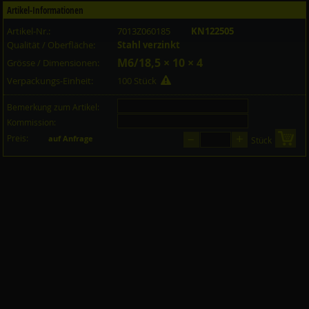
Artikel-Informationen
Artikel-Nr.:
7013Z060185
KN122505
Qualität / Oberfläche:
Stahl verzinkt
M6/18,5 × 10 × 4
Grösse / Dimensionen:
Verpackungs-Einheit:
100 Stück
Bemerkung zum Artikel:
Kommission:
–
+
Preis:
in 
auf Anfrage
Stück