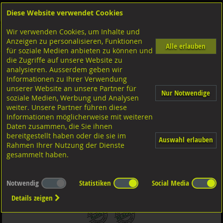
Diese Website verwendet Cookies
Anmelden
Warenkorb
Wir verwenden Cookies, um Inhalte und
Shop
Schrauben
Aussensechskant
Feingewinde mit Schaft
Anzeigen zu personalisieren, Funktionen
8.8 Stahl schwarz
Alle erlauben
für soziale Medien anbieten zu können und
die Zugriffe auf unsere Website zu
analysieren. Ausserdem geben wir
Sechskantschr. mit Schaft mit Feingew., DIN960 ISO8765
Informationen zu Ihrer Verwendung
8.8 blank MF14x1,5x80
unserer Website an unsere Partner für
Nur Notwendige
soziale Medien, Werbung und Analysen
weiter. Unsere Partner führen diese
Informationen möglicherweise mit weiteren
Daten zusammen, die Sie ihnen
bereitgestellt haben oder die sie im
Auswahl erlauben
Rahmen Ihrer Nutzung der Dienste
gesammelt haben.
Notwendig
Statistiken
Social Media
Details zeigen