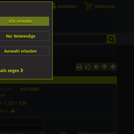
Anmelden
Warenkorb
Alle erlauben
Nur Notwendige
Auswahl erlauben
ails zeigen
212130
KN122804
ank
× 1,25 × 130
 Stück