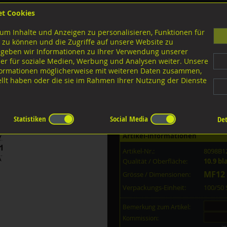
et Cookies
B
um Inhalte und Anzeigen zu personalisieren, Funktionen für
G
 zu können und die Zugriffe auf unsere Website zu
 geben wir Informationen zu Ihrer Verwendung unserer
er für soziale Medien, Werbung und Analysen weiter. Unsere
nloads
nformationen möglicherweise mit weiteren Daten zusammen,
tellt haben oder die sie im Rahmen Ihrer Nutzung der Dienste
10.9 Stahl schwarz
5 10.9 blank MF12x1,25x130
Statistiken
Social Media
Det
Artikel-Informationen
Artikel-Nr.:
8098B1
Qualität / Oberfläche:
10.9 bl
MF12 
Grösse / Dimensionen:
Verpackungs-Einheit:
100/50
Bemerkung zum Artikel:
Kommission: