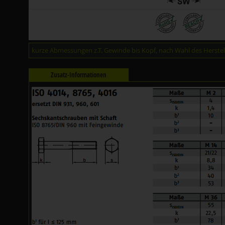
kurze Abmessungen z.T. Gewinde bis Kopf, nach Wahl des Herstell
Zusatz-Informationen