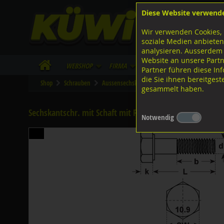
Diese Website verwend
F
Lagerstrasse 8
8953 Dietikon
Wir verwenden Cookies, 
I
Tel.
043 455 20 30
soziale Medien anbieten
analysieren. Ausserdem
Website an unsere Partn
WebShop
Firma
Lieferinfo
Infos/Dow
Partner führen diese I
die Sie ihnen bereitges
Shop
Schrauben
Aussensechskant
Feingewinde mit Schaft
gesammelt haben.
Sechskantschr. mit Schaft mit Feingew., DIN960 ISO867
Notwendig