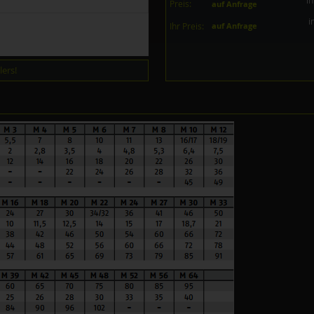
in
Preis:
auf Anfrage
i
Ihr Preis:
auf Anfrage
ers!