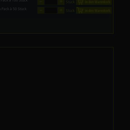
–
+
 Pack à 100 Stück
Stück
in den Warenkorb
–
+
n Pack à 50 Stück
Stück
in den Warenkorb