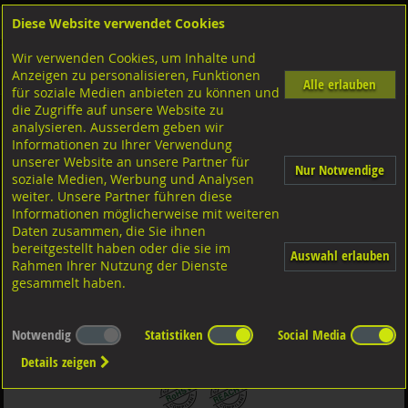
Diese Website verwendet Cookies
Anmelden
Warenkorb
Wir verwenden Cookies, um Inhalte und
Shop
Schrauben
Aussensechskant
Feingewinde mit Schaft
Anzeigen zu personalisieren, Funktionen
10.9 Stahl schwarz
Alle erlauben
für soziale Medien anbieten zu können und
die Zugriffe auf unsere Website zu
analysieren. Ausserdem geben wir
Sechskantschr. mit Schaft mit Feingew., DIN960 ISO8675
Informationen zu Ihrer Verwendung
10.9 blank MF16x1,5x65
unserer Website an unsere Partner für
Nur Notwendige
soziale Medien, Werbung und Analysen
weiter. Unsere Partner führen diese
Informationen möglicherweise mit weiteren
Daten zusammen, die Sie ihnen
bereitgestellt haben oder die sie im
Auswahl erlauben
Rahmen Ihrer Nutzung der Dienste
gesammelt haben.
Notwendig
Statistiken
Social Media
Details zeigen