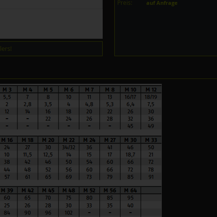
Preis:
auf Anfrage
ers!