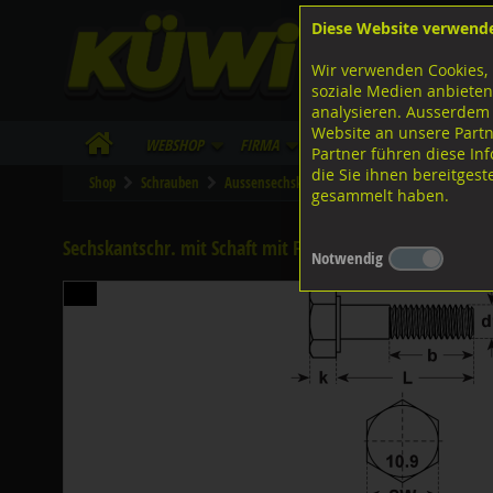
Diese Website verwend
F
Lagerstrasse 8
8953 Dietikon
Wir verwenden Cookies, 
I
Tel.
043 455 20 30
soziale Medien anbieten
analysieren. Ausserdem
Website an unsere Partn
WebShop
Firma
Lieferinfo
Infos/Dow
Partner führen diese I
die Sie ihnen bereitges
Shop
Schrauben
Aussensechskant
Feingewinde mit Schaft
gesammelt haben.
Sechskantschr. mit Schaft mit Feingew., DIN960 ISO867
Notwendig