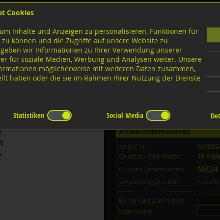
et Cookies
B
um Inhalte und Anzeigen zu personalisieren, Funktionen für
G
 zu können und die Zugriffe auf unsere Website zu
 geben wir Informationen zu Ihrer Verwendung unserer
er für soziale Medien, Werbung und Analysen weiter. Unsere
nloads
nformationen möglicherweise mit weiteren Daten zusammen,
tellt haben oder die sie im Rahmen Ihrer Nutzung der Dienste
10.9 Stahl schwarz
5 10.9 blank MF24x2,0x90
Statistiken
Social Media
Det
Artikel-Informationen
Artikel-Nr.:
8098B2
Qualität / Oberfläche:
10.9 bl
MF24 
Grösse / Dimensionen:
Verpackungs-Einheit:
5 Stüc
Bemerkung zum Artikel:
Kommission: