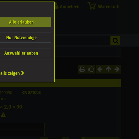
Anmelden
Warenkorb
Alle erlauben
Nur Notwendige
Auswahl erlauben
ails zeigen
420090
KN071008
ank
× 2,0 × 90
k