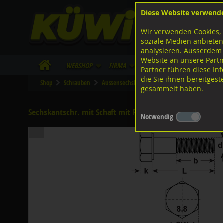
Diese Website verwend
F
Lagerstrasse 8
8953 Dietikon
Wir verwenden Cookies, 
I
Tel.
043 455 20 30
soziale Medien anbieten
analysieren. Ausserdem
Website an unsere Partn
WebShop
Firma
Lieferinfo
Infos/Dow
Partner führen diese I
die Sie ihnen bereitges
Shop
Schrauben
Aussensechskant
Feingewinde mit Schaft
gesammelt haben.
Sechskantschr. mit Schaft mit Feingew., DIN960 ISO8765
Notwendig