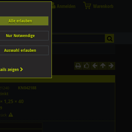
Anmelden
Warenkorb
Alle erlauben
Nur Notwendige
Auswahl erlauben
ails zeigen
21240
KN042188
zinkt
× 1,25 × 40
9
Stück