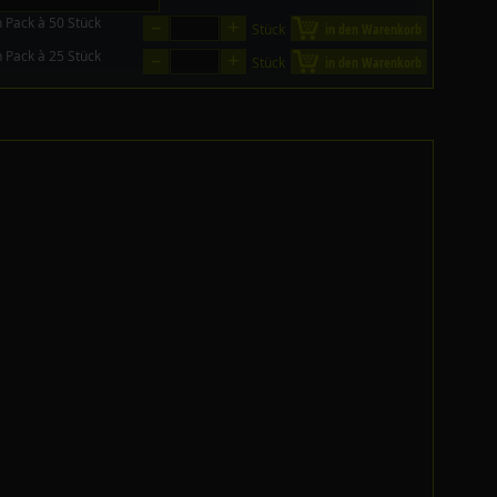
–
+
n Pack à 50 Stück
Stück
in den Warenkorb
–
+
n Pack à 25 Stück
Stück
in den Warenkorb