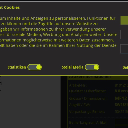
et Cookies
B
um Inhalte und Anzeigen zu personalisieren, Funktionen für
G
 zu können und die Zugriffe auf unsere Website zu
 geben wir Informationen zu Ihrer Verwendung unserer
er für soziale Medien, Werbung und Analysen weiter. Unsere
nloads
nformationen möglicherweise mit weiteren Daten zusammen,
tellt haben oder die sie im Rahmen Ihrer Nutzung der Dienste
8.8 Stahl verzinkt
 8.8 verzinkt MF12x1,25x40
Statistiken
Social Media
Det
Artikel-Informationen
Artikel-Nr.:
8101Z1
Qualität / Oberfläche:
8.8 ver
MF12 
Grösse / Dimensionen:
Angriff / SW:
SW18/1
Verpackungs-Einheit:
50/25 
Bemerkung zum Artikel: