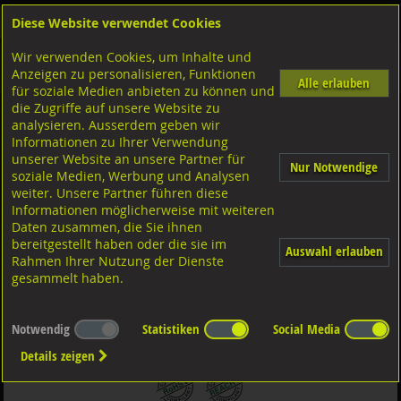
Diese Website verwendet Cookies
Anmelden
Warenkorb
Wir verwenden Cookies, um Inhalte und
Shop
Schrauben
Aussensechskant
Feingewinde mit Schaft
Anzeigen zu personalisieren, Funktionen
10.9 Stahl schwarz
Alle erlauben
für soziale Medien anbieten zu können und
die Zugriffe auf unsere Website zu
analysieren. Ausserdem geben wir
Sechskantschr. mit Schaft mit Feingew., DIN960 ISO8675
Informationen zu Ihrer Verwendung
10.9 blank MF18x1,5x80
unserer Website an unsere Partner für
Nur Notwendige
soziale Medien, Werbung und Analysen
weiter. Unsere Partner führen diese
Informationen möglicherweise mit weiteren
Daten zusammen, die Sie ihnen
bereitgestellt haben oder die sie im
Auswahl erlauben
Rahmen Ihrer Nutzung der Dienste
gesammelt haben.
Notwendig
Statistiken
Social Media
Details zeigen