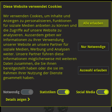
Diese Website verwendet Cookies
Anmelden
Warenkorb
Wir verwenden Cookies, um Inhalte und
Shop
Schrauben
Aussensechskant
Feingewinde mit Schaft
Anzeigen zu personalisieren, Funktionen
10.9 Stahl schwarz
Alle erlauben
für soziale Medien anbieten zu können und
die Zugriffe auf unsere Website zu
analysieren. Ausserdem geben wir
Sechskantschr. mit Schaft mit Feingew., DIN960 ISO8675
Informationen zu Ihrer Verwendung
10.9 blank MF24x1,5x90
unserer Website an unsere Partner für
Nur Notwendige
soziale Medien, Werbung und Analysen
weiter. Unsere Partner führen diese
Informationen möglicherweise mit weiteren
Daten zusammen, die Sie ihnen
bereitgestellt haben oder die sie im
Auswahl erlauben
Rahmen Ihrer Nutzung der Dienste
gesammelt haben.
Notwendig
Statistiken
Social Media
Details zeigen