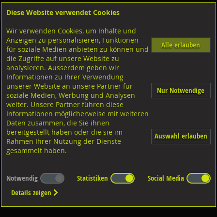
Diese Website verwendet Cookies
Anmelden
Warenkorb
Wir verwenden Cookies, um Inhalte und
Shop
Ketten Seile Schlauch-Zubehör
geschweisste Ringe
1.4401 rostfrei
Anzeigen zu personalisieren, Funktionen
Alle erlauben
für soziale Medien anbieten zu können und
die Zugriffe auf unsere Website zu
analysieren. Ausserdem geben wir
Es wurden leider keine zutreffenden Artikel gefunden...
Informationen zu Ihrer Verwendung
unserer Website an unsere Partner für
Nur Notwendige
soziale Medien, Werbung und Analysen
weiter. Unsere Partner führen diese
Informationen möglicherweise mit weiteren
Daten zusammen, die Sie ihnen
bereitgestellt haben oder die sie im
Auswahl erlauben
Rahmen Ihrer Nutzung der Dienste
gesammelt haben.
Notwendig
Statistiken
Social Media
Details zeigen