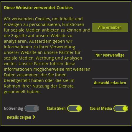
Diese Website verwendet Cookies
Anmelden
Warenkorb
Wir verwenden Cookies, um Inhalte und
Shop
Geländerzubehör
Anzeigen zu personalisieren, Funktionen
Alle erlauben
für soziale Medien anbieten zu können und
Brüstungspfosten
die Zugriffe auf unsere Website zu
analysieren. Ausserdem geben wir
Informationen zu Ihrer Verwendung
unserer Website an unsere Partner für
Nur Notwendige
soziale Medien, Werbung und Analysen
weiter. Unsere Partner führen diese
Informationen möglicherweise mit weiteren
Diverse Brüstungspfosten u.
Zubehör
Daten zusammen, die Sie ihnen
bereitgestellt haben oder die sie im
Auswahl erlauben
Rahmen Ihrer Nutzung der Dienste
gesammelt haben.
Notwendig
Statistiken
Social Media
Details zeigen