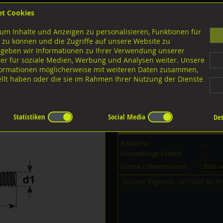
et Cookies
B
um Inhalte und Anzeigen zu personalisieren, Funktionen für
G
 zu können und die Zugriffe auf unsere Website zu
 geben wir Informationen zu Ihrer Verwendung unserer
er für soziale Medien, Werbung und Analysen weiter. Unsere
nloads
nformationen möglicherweise mit weiteren Daten zusammen,
tellt haben oder die sie im Rahmen Ihrer Nutzung der Dienste
Ausführungen M-Gewinde
Leichte Ausführung
Statistiken
Social Media
Det
Dieser Artikel ist in
43
Grössen er
Artikel-Nr.:
...
Verpackungs-Einheit:
...
Grösse / Dimensionen:
Voll-oder Teilgewinde, nach Wahl des Her