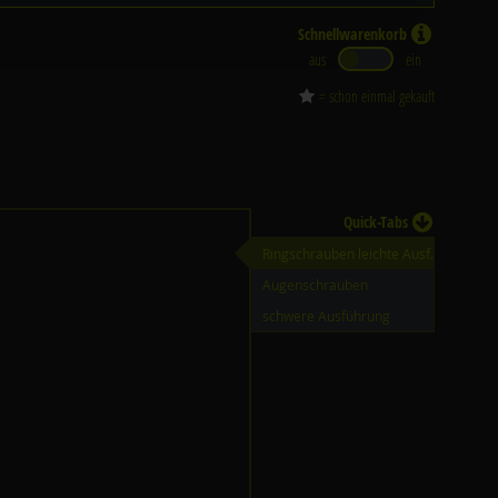
Schnellwarenkorb
aus
ein
= schon einmal gekauft
Quick-Tabs
Ringschrauben leichte Ausf.
Augenschrauben
schwere Ausführung