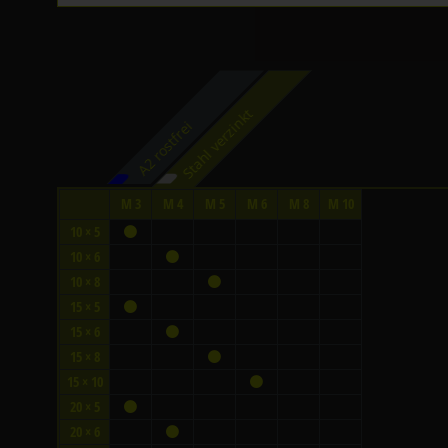
Stahl verzinkt
A2 rostfrei
M 3
M 4
M 5
M 6
M 8
M 10
10 × 5
10 × 6
10 × 8
15 × 5
15 × 6
15 × 8
15 × 10
20 × 5
20 × 6