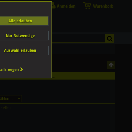
Anmelden
Warenkorb
Alle erlauben
Nur Notwendige
Auswahl erlauben
ails zeigen
hältlich - Bitte wählen Sie...
stellers