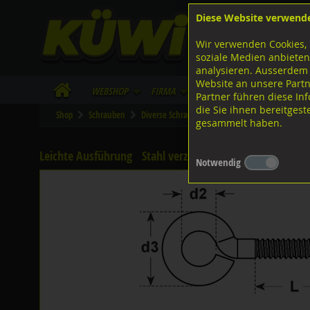
Diese Website verwend
F
Lagerstrasse 8
8953 Dietikon
Wir verwenden Cookies, 
I
Tel.
043 455 20 30
soziale Medien anbieten
analysieren. Ausserdem
Website an unsere Partn
WebShop
Firma
Lieferinfo
Infos/Dow
Partner führen diese I
die Sie ihnen bereitges
Shop
Schrauben
Diverse Schrauben
M-Gewinde
Diverse 
gesammelt haben.
Leichte Ausführung
Stahl verzinkt,
Notwendig