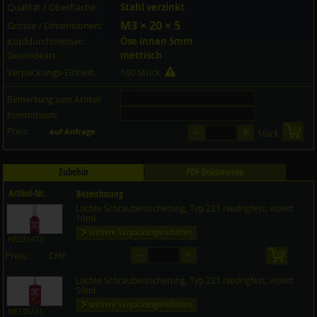
Qualität / Oberfläche:
Stahl verzinkt
M3 × 20 × 5
Grösse / Dimensionen:
Kopfdurchmesser:
Öse innen 5mm
Gewindeart:
metrisch
Verpackungs-Einheit:
100 Stück
Bemerkung zum Artikel:
Kommission:
–
+
Preis:
in 
auf Anfrage
Stück
Zubehör
PDF-Dokumente
Artikel-Nr.
Bezeichnung
Loctite Schraubensicherung, Typ 221 niedrigfest, violett
Preis CHF
Menge
10ml
weitere Verpackungseinheiten
HE231473
–
+
Preis:
CHF
in den 
auf Anfrage
Loctite Schraubensicherung, Typ 221 niedrigfest, violett
50ml
weitere Verpackungseinheiten
HE135331