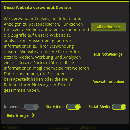
Diese Website verwendet Cookies
Anmelden
Warenkorb
Wir verwenden Cookies, um Inhalte und
Shop
Schrauben
Diverse Schrauben
M-Gewinde
Anzeigen zu personalisieren, Funktionen
Diverse Ausführungen M-Gewinde
Leichte Ausführung
Stahl verzinkt
Alle erlauben
für soziale Medien anbieten zu können und
die Zugriffe auf unsere Website zu
analysieren. Ausserdem geben wir
Ringschrauben mit M-Gewinde, Stahl verzinkt M3x20x5
Informationen zu Ihrer Verwendung
unserer Website an unsere Partner für
Nur Notwendige
soziale Medien, Werbung und Analysen
weiter. Unsere Partner führen diese
Informationen möglicherweise mit weiteren
Daten zusammen, die Sie ihnen
bereitgestellt haben oder die sie im
Auswahl erlauben
Rahmen Ihrer Nutzung der Dienste
gesammelt haben.
Notwendig
Statistiken
Social Media
Details zeigen
Artikel-Informationen
Artikel-Nr.:
0806Z30020
KN022578