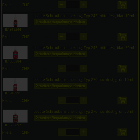
–
+
Preis:
CHF
in den 
auf Anfrage
Loctite Schraubensicherung, Typ 243 mittelfest, blau 10ml
weitere Verpackungseinheiten
HE1918244
–
+
Preis:
CHF
in den 
auf Anfrage
Loctite Schraubensicherung, Typ 243 mittelfest, blau 50ml
weitere Verpackungseinheiten
HE1335884
–
+
Preis:
CHF
in den 
auf Anfrage
Loctite Schraubensicherung, Typ 270 hochfest, grün 10ml
weitere Verpackungseinheiten
HE1918991
–
+
Preis:
CHF
in den 
auf Anfrage
Loctite Schraubensicherung, Typ 270 hochfest, grün 50ml
weitere Verpackungseinheiten
HE1335897
–
+
Preis:
CHF
in den 
auf Anfrage