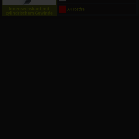
Innensechskant mit
A4 rostfrei
zylindrischem Gewinde