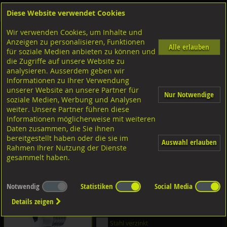
Diese Website verwendet Cookies
Anmelden
Warenkorb
Wir verwenden Cookies, um Inhalte und
Shop
Schrauben
Diverse Schrauben
Verschlussschrauben/Zoll
Anzeigen zu personalisieren, Funktionen
Alle erlauben
für soziale Medien anbieten zu können und
Diverse Ausführungen
die Zugriffe auf unsere Website zu
analysieren. Ausserdem geben wir
Stahl blank
Informationen zu Ihrer Verwendung
unserer Website an unsere Partner für
Nur Notwendige
Stahl verzinkt
soziale Medien, Werbung und Analysen
weiter. Unsere Partner führen diese
A4 rostfrei
Informationen möglicherweise mit weiteren
Aussensechskant
Daten zusammen, die Sie ihnen
bereitgestellt haben oder die sie im
Stahl blank
Auswahl erlauben
Rahmen Ihrer Nutzung der Dienste
gesammelt haben.
Stahl verzinkt
Innensechskant mit
A4 rostfrei
kegeligem Gewinde
Notwendig
Statistiken
Social Media
Details zeigen
Stahl blank
Stahl verzinkt