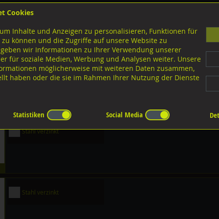
et Cookies
B
um Inhalte und Anzeigen zu personalisieren, Funktionen für
G
 zu können und die Zugriffe auf unsere Website zu
 geben wir Informationen zu Ihrer Verwendung unserer
er für soziale Medien, Werbung und Analysen weiter. Unsere
nloads
nformationen möglicherweise mit weiteren Daten zusammen,
tellt haben oder die sie im Rahmen Ihrer Nutzung der Dienste
Ausführungen M-Gewinde
Ösenschrauben
Diverse Ausführungen
Statistiken
Social Media
Det
Stahl verzinkt
Stahl verzinkt