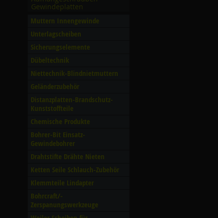
Gewindeplatten
Muttern Innengewinde
Unterlagscheiben
Sicherungselemente
Dübeltechnik
Niettechnik-Blindnietmuttern
Geländerzubehör
Distanzplatten-Brandschutz-
Kunststoffteile
Chemische Produkte
Bohrer-Bit Einsatz-
Gewindebohrer
Drahtstifte Drähte Nieten
Ketten Seile Schlauch-Zubehör
Klemmteile Lindapter
Bohrcraft/­
Zerspanungswerkzeuge
Weiler Scheiben für