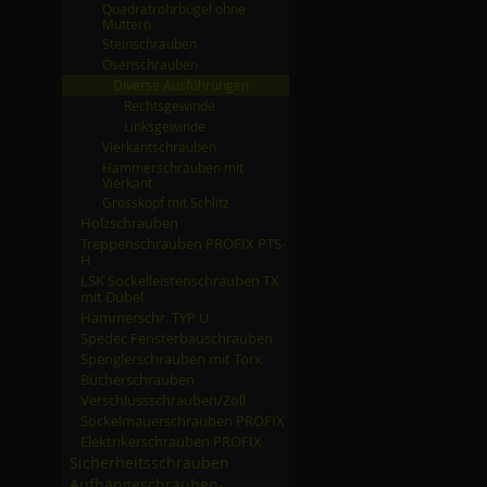
Quadratrohrbügel ohne
Muttern
Steinschrauben
Ösenschrauben
Diverse Ausführungen
Rechtsgewinde
Linksgewinde
Vierkantschrauben
Hammerschrauben mit
Vierkant
Grosskopf mit Schlitz
Holzschrauben
Treppenschrauben PROFIX PTS-
H
LSK Sockelleistenschrauben TX
mit Dübel
Hammerschr. TYP U
Spedec Fensterbauschrauben
Spenglerschrauben mit Torx
Bücherschrauben
Verschlussschrauben/­Zoll
Sockelmauerschrauben PROFIX
Elektrikerschrauben PROFIX
Sicherheitsschrauben
Aufhängeschrauben-