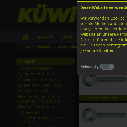
Diese Website verwend
F
Lagerstrasse 8
8953 Dietikon
Wir verwenden Cookies, 
I
Tel.
043 455 20 30
soziale Medien anbieten
analysieren. Ausserdem
Website an unsere Partn
WebShop
Firma
Lieferinfo
Infos/Dow
Partner führen diese I
die Sie ihnen bereitges
Shop
Schrauben
Diverse Schrauben
M-Gewinde
Diverse 
gesammelt haben.
Diverse Ausführungen
Schrauben
Notwendig
Aussensechskant
Zylinderschrauben
Senkkopfschrauben
Linsen-Pan-Head Kopf
Linsensenkkopf
Gewindestangen-Stifte-
Rechtsgewinde
Federnde Druckstücke
Diverse Schrauben
M-Gewinde
Diverse Ausführungen M-
Gewinde
Becherschrauben