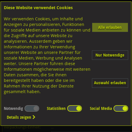
Diese Website verwendet Cookies
Anmelden
Warenkorb
Wir verwenden Cookies, um Inhalte und
Shop
Muttern Innengewinde
Nutmuttern
Diverse Ausführungen Nutmuttern
Anzeigen zu personalisieren, Funktionen
DIN1804w
Alle erlauben
für soziale Medien anbieten zu können und
die Zugriffe auf unsere Website zu
Nutmuttern ungehärtet und ungeschliffen, DIN1804w 5 blank
analysieren. Ausserdem geben wir
Informationen zu Ihrer Verwendung
unserer Website an unsere Partner für
Nur Notwendige
soziale Medien, Werbung und Analysen
weiter. Unsere Partner führen diese
Informationen möglicherweise mit weiteren
Daten zusammen, die Sie ihnen
bereitgestellt haben oder die sie im
Auswahl erlauben
Rahmen Ihrer Nutzung der Dienste
gesammelt haben.
Notwendig
Statistiken
Social Media
Dieser Artikel ist in 31 Grössen erhältlich - Bitte wählen Sie...
Details zeigen
Artikel-Nr.:
...
Verpackungs-Einheit:
...