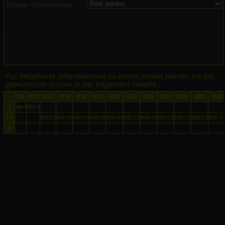
Grösse / Dimensionen:
Für detaillierte Informationen zu einem Artikel wählen Sie die
gewünschte Grösse in der folgenden Tabelle...
M8
M10
M12
M14
M16
M18
M20
M22
M24
M25
M26
M28
M30
1
M8×1
M10×1
1.5
M12×1.5
M14×1.5
M16×1.5
M18×1.5
M20×1.5
M22×1.5
M24×1.5
M25×1.5
M26×1.5
M28×1.5
M30×1.
2