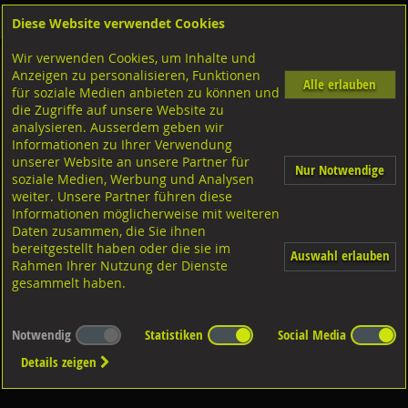
Diese Website verwendet Cookies
Anmelden
Warenkorb
Wir verwenden Cookies, um Inhalte und
Shop
Unterlagscheiben
Diverse Unterlagscheiben nach DIN
Diverse Ausführungen
Anzeigen zu personalisieren, Funktionen
DIN 125 A Unterlagscheiben ohne Fase
Stahl verzinkt 200 HV
Alle erlauben
für soziale Medien anbieten zu können und
die Zugriffe auf unsere Website zu
analysieren. Ausserdem geben wir
Informationen zu Ihrer Verwendung
Es wurden leider keine zutreffenden Artikel gefunden...
unserer Website an unsere Partner für
Nur Notwendige
soziale Medien, Werbung und Analysen
weiter. Unsere Partner führen diese
Informationen möglicherweise mit weiteren
Daten zusammen, die Sie ihnen
bereitgestellt haben oder die sie im
Auswahl erlauben
Rahmen Ihrer Nutzung der Dienste
gesammelt haben.
Notwendig
Statistiken
Social Media
Details zeigen