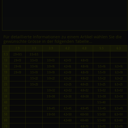
Für detaillierte Informationen zu einem Artikel wählen Sie die
gewünschte Grösse in der folgenden Tabelle...
2.9
3.5
3.9
4.2
4.8
5.5
6.3
9.5
2.9×9.5
3.5×9.5
13
2.9×13
3.5×13
3.9×13
4.2×13
4.8×13
16
2.9×16
3.5×16
3.9×16
4.2×16
4.8×16
5.5×16
6.3×16
19
2.9×19
3.5×19
3.9×19
4.2×19
4.8×19
5.5×19
6.3×19
22
3.5×22
3.9×22
4.2×22
4.8×22
5.5×22
6.3×22
25
3.5×25
4.2×25
4.8×25
5.5×25
6.3×25
32
3.9×32
4.2×32
4.8×32
5.5×32
6.3×32
38
3.9×38
4.2×38
4.8×38
5.5×38
6.3×38
40
5.5×40
45
3.9×45
4.2×45
4.8×45
5.5×45
6.3×45
50
3.9×50
4.2×50
4.8×50
5.5×50
6.3×50
60
4.2×60
4.8×60
5.5×60
6.3×60
70
4.8×70
5.5×70
6.3×70