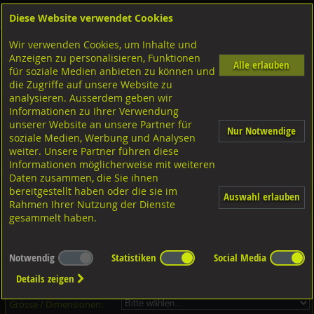
Diese Website verwendet Cookies
Anmelden
Warenkorb
Wir verwenden Cookies, um Inhalte und
Shop
Schraubtechnik für den Akustik- und Trockenbau
Linsen-Bohrschrauben Torx
Anzeigen zu personalisieren, Funktionen
Alle erlauben
für soziale Medien anbieten zu können und
Linsen-Bohrschrauben mit TX, DIN7504M-TX 1.4006 rostfrei
die Zugriffe auf unsere Website zu
analysieren. Ausserdem geben wir
Informationen zu Ihrer Verwendung
unserer Website an unsere Partner für
Nur Notwendige
soziale Medien, Werbung und Analysen
weiter. Unsere Partner führen diese
Informationen möglicherweise mit weiteren
Daten zusammen, die Sie ihnen
bereitgestellt haben oder die sie im
Auswahl erlauben
Rahmen Ihrer Nutzung der Dienste
gesammelt haben.
Dieser Artikel ist in 71 Grössen erhältlich - Bitte wählen Sie...
Notwendig
Statistiken
Social Media
Artikel-Nr.:
...
Details zeigen
Verpackungs-Einheit:
...
Grösse / Dimensionen: