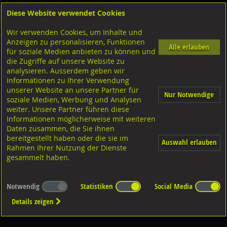
Diese Website verwendet Cookies
Anmelden
Warenkorb
Wir verwenden Cookies, um Inhalte und
Shop
Distanzplatten-Brandschutz-Kunststoffteile
U-Kunststoffplatten steckbar VARIO180
Anzeigen zu personalisieren, Funktionen
Alle erlauben
für soziale Medien anbieten zu können und
VARIO180 farbig
die Zugriffe auf unsere Website zu
analysieren. Ausserdem geben wir
Informationen zu Ihrer Verwendung
unserer Website an unsere Partner für
Nur Notwendige
soziale Medien, Werbung und Analysen
weiter. Unsere Partner führen diese
Informationen möglicherweise mit weiteren
Abmessung: 30x45
Abmessung: 45x60
Daten zusammen, die Sie ihnen
bereitgestellt haben oder die sie im
Auswahl erlauben
Rahmen Ihrer Nutzung der Dienste
gesammelt haben.
Notwendig
Statistiken
Social Media
Details zeigen