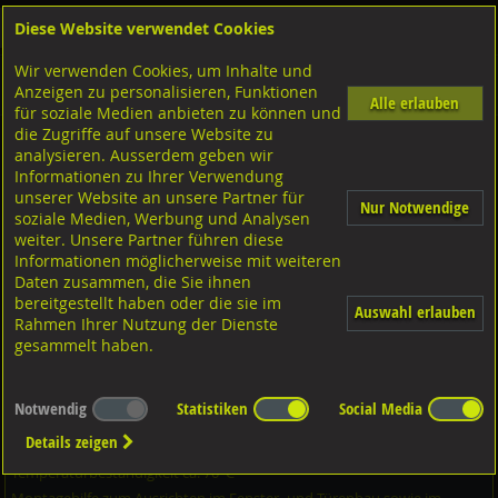
Diese Website verwendet Cookies
Anmelden
Warenkorb
Wir verwenden Cookies, um Inhalte und
Shop
Geländerzubehör
Auflagebleche
CNS 1.4301
Anzeigen zu personalisieren, Funktionen
schmale Ausführung mit Zentrumsloch
Diverse Ausführungen schmal mit Zentrumsloch
Alle erlauben
für soziale Medien anbieten zu können und
die Zugriffe auf unsere Website zu
analysieren. Ausserdem geben wir
U-Kunststoffplatten flache Ausführung, grau 30x45x0,5
Informationen zu Ihrer Verwendung
SB 12,5mm
unserer Website an unsere Partner für
Nur Notwendige
soziale Medien, Werbung und Analysen
weiter. Unsere Partner führen diese
Informationen möglicherweise mit weiteren
Daten zusammen, die Sie ihnen
bereitgestellt haben oder die sie im
Auswahl erlauben
Rahmen Ihrer Nutzung der Dienste
gesammelt haben.
Notwendig
Statistiken
Social Media
Details zeigen
Temperaturbeständigkeit ca. 70°C