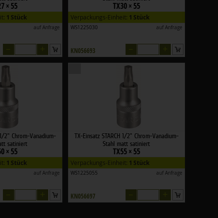
7 × 55
TX30 × 55
it:
1 Stück
Verpackungs-Einheit:
1 Stück
auf Anfrage
WS1225030
auf Anfrage
–
+
–
+
KN056693
 1/2" Chrom-Vanadium-
TX-Einsatz STARCH 1/2" Chrom-Vanadium-
tt satiniert
Stahl matt satiniert
0 × 55
TX55 × 55
it:
1 Stück
Verpackungs-Einheit:
1 Stück
auf Anfrage
WS1225055
auf Anfrage
–
+
–
+
KN056697