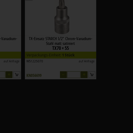
m-Vanadium-
TX-Einsatz STARCH 1/2" Chrom-Vanadium-
Stahl matt satiniert
TX70 × 55
Verpackungs-Einheit:
1 Stück
auf Anfrage
WS1225070
auf Anfrage
+
–
+
KN056699