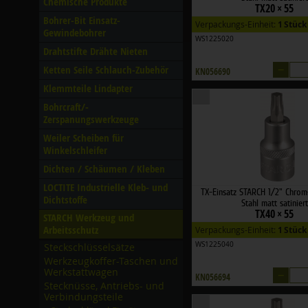
Chemische Produkte
TX20 × 55
Bohrer-Bit Einsatz-
Verpackungs-Einheit:
1 Stück
Gewindebohrer
WS1225020
Drahtstifte Drähte Nieten
–
Ketten Seile Schlauch-Zubehör
KN056690
Klemmteile Lindapter
Bohrcraft/­
Zerspanungswerkzeuge
Weiler Scheiben für
Winkelschleifer
Dichten /­ Schäumen /­ Kleben
LOCTITE Industrielle Kleb- und
TX-Einsatz STARCH 1/2" Chro
Dichtstoffe
Stahl matt satiniert
TX40 × 55
STARCH Werkzeug und
Arbeitsschutz
Verpackungs-Einheit:
1 Stück
WS1225040
Steckschlüsselsätze
Werkzeugkoffer-Taschen und
Werkstattwagen
–
KN056694
Stecknüsse, Antriebs- und
Verbindungsteile