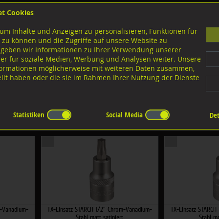
et Cookies
B
um Inhalte und Anzeigen zu personalisieren, Funktionen für
G
 zu können und die Zugriffe auf unsere Website zu
 geben wir Informationen zu Ihrer Verwendung unserer
er für soziale Medien, Werbung und Analysen weiter. Unsere
nloads
nformationen möglicherweise mit weiteren Daten zusammen,
tellt haben oder die sie im Rahmen Ihrer Nutzung der Dienste
 und Verbindungsteile
Steckschlüssel-Einsätze
Div. Ausführungen Steckschlüssel
Statistiken
Social Media
Det
:
×
m-Vanadium-
TX-Einsatz STARCH 1/2" Chrom-Vanadium-
TX-Einsatz STARCH
Stahl matt satiniert
Stahl ma