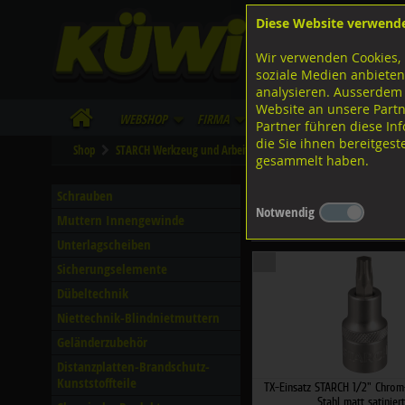
Diese Website verwend
F
Lagerstrasse 8
8953 Dietikon
Wir verwenden Cookies, 
I
Tel.
043 455 20 30
soziale Medien anbieten
analysieren. Ausserdem
Website an unsere Partn
WebShop
Firma
Lieferinfo
Infos/Dow
Partner führen diese I
die Sie ihnen bereitges
Shop
STARCH Werkzeug und Arbeitsschutz
Stecknüsse, Antriebs-
gesammelt haben.
1/2", Torx
Schrauben
Notwendig
Muttern Innengewinde
Filter nach Dimensionen
Unterlagscheiben
Sicherungselemente
Dübeltechnik
Niettechnik-Blindnietmuttern
Geländerzubehör
Distanzplatten-Brandschutz-
Kunststoffteile
TX-Einsatz STARCH 1/2" Chro
Stahl matt satiniert