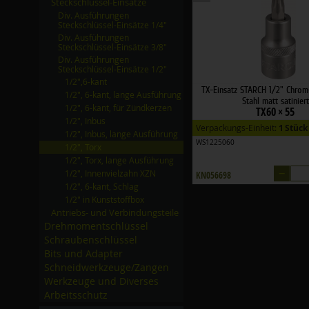
Steckschlüssel-Einsätze
Div. Ausführungen
Steckschlüssel-Einsätze 1/­4"
Div. Ausführungen
Steckschlüssel-Einsätze 3/­8"
Div. Ausführungen
Steckschlüssel-Einsätze 1/­2"
1/­2",6-kant
TX-Einsatz STARCH 1/2" Chro
1/­2", 6-kant, lange Ausführung
Stahl matt satiniert
1/­2", 6-kant, für Zündkerzen
TX60 × 55
1/­2", Inbus
Verpackungs-Einheit:
1 Stück
1/­2", Inbus, lange Ausführung
WS1225060
1/­2", Torx
1/­2", Torx, lange Ausführung
–
1/­2", Innenvielzahn XZN
KN056698
1/­2", 6-kant, Schlag
1/­2" in Kunststoffbox
Antriebs- und Verbindungsteile
Drehmomentschlüssel
Schraubenschlüssel
Bits und Adapter
Schneidwerkzeuge/­Zangen
Werkzeuge und Diverses
Arbeitsschutz