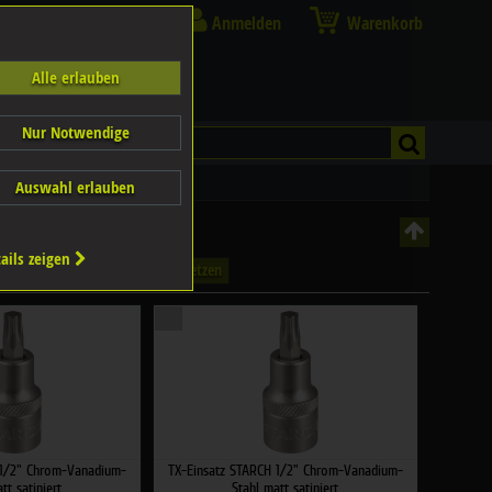
Anmelden
Warenkorb
Alle erlauben
Nur Notwendige
-Einsätze 1/2"
1/2", Torx
Auswahl erlauben
ails zeigen
Filter zurücksetzen
 1/2" Chrom-Vanadium-
TX-Einsatz STARCH 1/2" Chrom-Vanadium-
tt satiniert
Stahl matt satiniert