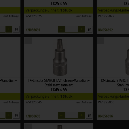
TX25 × 55
TX2
Verpackungs-Einheit:
1 Stück
Verpackungs-Einhe
auf Anfrage
WS1225025
auf Anfrage
WS1225027
+
–
+
KN056691
KN056692
m-Vanadium-
TX-Einsatz STARCH 1/2" Chrom-Vanadium-
TX-Einsatz STARCH
Stahl matt satiniert
Stahl ma
TX45 × 55
TX5
Verpackungs-Einheit:
1 Stück
Verpackungs-Einhe
auf Anfrage
WS1225045
auf Anfrage
WS1225050
+
–
+
KN056695
KN056696