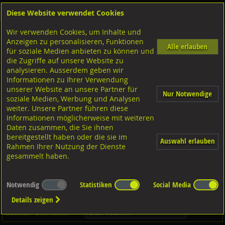
Diese Website verwendet Cookies
Anmelden
Warenkorb
Wir verwenden Cookies, um Inhalte und
Shop
Schrauben
Diverse Schrauben
M-Gewinde
Anzeigen zu personalisieren, Funktionen
Diverse Ausführungen M-Gewinde
Alle erlauben
für soziale Medien anbieten zu können und
die Zugriffe auf unsere Website zu
analysieren. Ausserdem geben wir
Rippenschrauben
Stahl verzinkt, DIN25195
Informationen zu Ihrer Verwendung
unserer Website an unsere Partner für
Nur Notwendige
soziale Medien, Werbung und Analysen
weiter. Unsere Partner führen diese
Informationen möglicherweise mit weiteren
Daten zusammen, die Sie ihnen
bereitgestellt haben oder die sie im
Auswahl erlauben
Rahmen Ihrer Nutzung der Dienste
gesammelt haben.
Notwendig
Statistiken
Social Media
Dieser Artikel ist in
1
Qualitäten erhältlich - Bitte wählen Sie...
Details zeigen
Qualität / Oberfläche