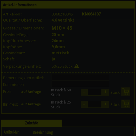
Artikel-Informationen
Artikel-Nr.:
0960Z10045
KN064107
Qualität / Oberfläche:
4.6 verzinkt
M10 × 45
Grösse / Dimensionen:
Gewindelänge:
20 mm
Kopfdurchmesser:
24mm
Kopfhöhe:
9,6mm
Gewindeart:
metrisch
Schaft:
ja
Verpackungs-Einheit:
50/25 Stück
Bemerkung zum Artikel:
Kommission:
in Pack à 50
–
+
Preis:
in 
auf Anfrage
Stück
Stück
in Pack à 25
–
+
in 
Ihr Preis:
auf Anfrage
Stück
Stück
Zubehör
Artikel-Nr.
Bezeichnung