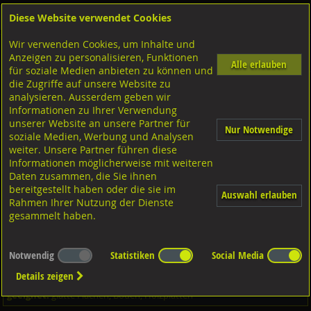
Diese Website verwendet Cookies
Anmelden
Warenkorb
Wir verwenden Cookies, um Inhalte und
Shop
Schrauben
Diverse Schrauben
M-Gewinde
Anzeigen zu personalisieren, Funktionen
Diverse Ausführungen M-Gewinde
Rippenschrauben
Stahl verzinkt
Alle erlauben
für soziale Medien anbieten zu können und
die Zugriffe auf unsere Website zu
analysieren. Ausserdem geben wir
Rippenschrauben mit Sechskantmuttern 0,8 d, DIN25195
Informationen zu Ihrer Verwendung
4.6 verzinkt M10x45/20
unserer Website an unsere Partner für
Nur Notwendige
soziale Medien, Werbung und Analysen
weiter. Unsere Partner führen diese
Informationen möglicherweise mit weiteren
Daten zusammen, die Sie ihnen
bereitgestellt haben oder die sie im
Auswahl erlauben
Rahmen Ihrer Nutzung der Dienste
gesammelt haben.
Notwendig
Statistiken
Social Media
Details zeigen
geeignet:
glatte Flächen, Boden, Holzplatten