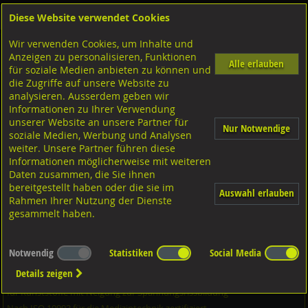
Diese Website verwendet Cookies
Anmelden
Warenkorb
Wir verwenden Cookies, um Inhalte und
Shop
Bohrcraft/Zerspanungswerkzeuge
Gewindebohrer
Schneideisen geschliffen
Anzeigen zu personalisieren, Funktionen
M-Schneideisen ø25x9mm, Form B
Alle erlauben
für soziale Medien anbieten zu können und
die Zugriffe auf unsere Website zu
analysieren. Ausserdem geben wir
Loctite Strukturklebstoff 1K, lichthärtend, Typ AA 3301
Informationen zu Ihrer Verwendung
transparent, farblos 25ml
unserer Website an unsere Partner für
Nur Notwendige
soziale Medien, Werbung und Analysen
weiter. Unsere Partner führen diese
Informationen möglicherweise mit weiteren
Daten zusammen, die Sie ihnen
bereitgestellt haben oder die sie im
Auswahl erlauben
Rahmen Ihrer Nutzung der Dienste
gesammelt haben.
Notwendig
Statistiken
Social Media
Details zeigen
für Kunststoffe mit Neigung zur Spannungsrissbildung