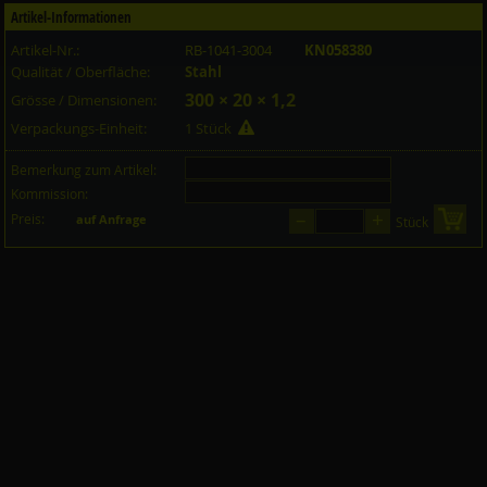
Artikel-Informationen
Artikel-Nr.:
RB-1041-3004
KN058380
Qualität / Oberfläche:
Stahl
300 × 20 × 1,2
Grösse / Dimensionen:
Verpackungs-Einheit:
1 Stück
Bemerkung zum Artikel:
Kommission:
–
+
Preis:
in 
auf Anfrage
Stück