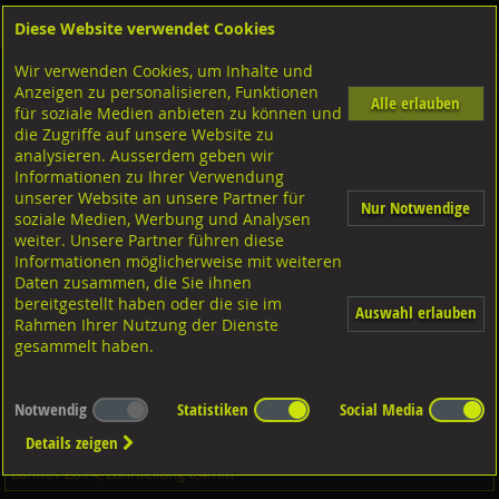
Diese Website verwendet Cookies
Anmelden
Warenkorb
Wir verwenden Cookies, um Inhalte und
Shop
LOCTITE Industrielle Kleb- und Dichtstoffe
Strukturelles Kleben
Anzeigen zu personalisieren, Funktionen
Alle erlauben
für soziale Medien anbieten zu können und
LIDAC Säbelsägeblätter 1/2" Universalaufnahme, HCS
die Zugriffe auf unsere Website zu
analysieren. Ausserdem geben wir
Stahl 300x20x1,2
Informationen zu Ihrer Verwendung
unserer Website an unsere Partner für
Nur Notwendige
soziale Medien, Werbung und Analysen
weiter. Unsere Partner führen diese
Informationen möglicherweise mit weiteren
Daten zusammen, die Sie ihnen
bereitgestellt haben oder die sie im
Auswahl erlauben
Rahmen Ihrer Nutzung der Dienste
gesammelt haben.
Notwendig
Statistiken
Social Media
Details zeigen
Geeignet für: Fleisch, rostfreies Blatt
Zähne / Zoll 4, Zahnteilung 6,4mm