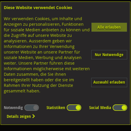
Diese Website verwendet Cookies
Anmelden
Warenkorb
Wir verwenden Cookies, um Inhalte und
Shop
Distanzplatten-Brandschutz-Kunststoffteile
U-Kunststoffplatten nicht steckbar
Anzeigen zu personalisieren, Funktionen
U-Kunststoffplatten farbig
Abmessung: 30x45
Alle erlauben
für soziale Medien anbieten zu können und
die Zugriffe auf unsere Website zu
analysieren. Ausserdem geben wir
Dieser Artikel ist nicht vorhanden
Informationen zu Ihrer Verwendung
unserer Website an unsere Partner für
Nur Notwendige
soziale Medien, Werbung und Analysen
weiter. Unsere Partner führen diese
Informationen möglicherweise mit weiteren
Daten zusammen, die Sie ihnen
bereitgestellt haben oder die sie im
Auswahl erlauben
Rahmen Ihrer Nutzung der Dienste
gesammelt haben.
Notwendig
Statistiken
Social Media
Details zeigen