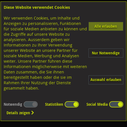
Diese Website verwendet Cookies
Anmelden
Warenkorb
Wir verwenden Cookies, um Inhalte und
Shop
Dübeltechnik
Rahmenbefestigungen
Diverse Ausführungen Rahmenbefest
Anzeigen zu personalisieren, Funktionen
Alle erlauben
für soziale Medien anbieten zu können und
Nageldübel
die Zugriffe auf unsere Website zu
analysieren. Ausserdem geben wir
Informationen zu Ihrer Verwendung
unserer Website an unsere Partner für
Nur Notwendige
soziale Medien, Werbung und Analysen
weiter. Unsere Partner führen diese
Informationen möglicherweise mit weiteren
Diverse Ausführungen
Daten zusammen, die Sie ihnen
bereitgestellt haben oder die sie im
Auswahl erlauben
Rahmen Ihrer Nutzung der Dienste
gesammelt haben.
Notwendig
Statistiken
Social Media
Details zeigen