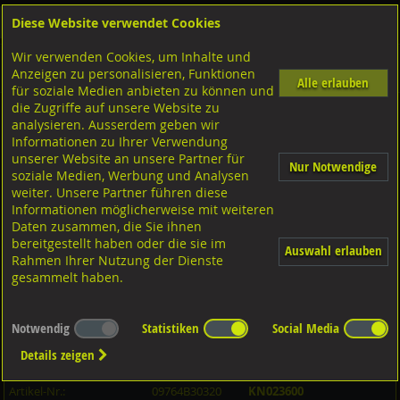
Diese Website verwendet Cookies
Anmelden
Warenkorb
Wir verwenden Cookies, um Inhalte und
Shop
Schrauben
Gewindestangen-Stifte-Federnde Druckstücke
Gewindestangen metrisch
Anzeigen zu personalisieren, Funktionen
4.6 Stahl verzinkt
Alle erlauben
für soziale Medien anbieten zu können und
die Zugriffe auf unsere Website zu
analysieren. Ausserdem geben wir
Gewindebolzen, DIN976-1/BO A4 rostfrei M30x320
Informationen zu Ihrer Verwendung
unserer Website an unsere Partner für
Nur Notwendige
soziale Medien, Werbung und Analysen
weiter. Unsere Partner führen diese
Informationen möglicherweise mit weiteren
Daten zusammen, die Sie ihnen
bereitgestellt haben oder die sie im
Auswahl erlauben
Rahmen Ihrer Nutzung der Dienste
gesammelt haben.
Notwendig
Statistiken
Social Media
Details zeigen
Artikel-Informationen
Artikel-Nr.:
09764B30320
KN023600