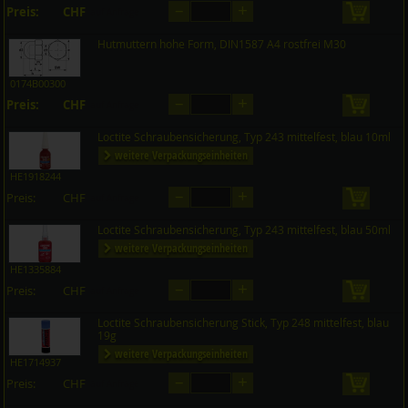
–
+
Preis:
CHF
in den 
auf Anfrage
Hutmuttern hohe Form, DIN1587 A4 rostfrei M30
0174B00300
–
+
Preis:
CHF
in den 
auf Anfrage
Loctite Schraubensicherung, Typ 243 mittelfest, blau 10ml
weitere Verpackungseinheiten
HE1918244
–
+
Preis:
CHF
in den 
auf Anfrage
Loctite Schraubensicherung, Typ 243 mittelfest, blau 50ml
weitere Verpackungseinheiten
HE1335884
–
+
Preis:
CHF
in den 
auf Anfrage
Loctite Schraubensicherung Stick, Typ 248 mittelfest, blau
19g
weitere Verpackungseinheiten
HE1714937
–
+
Preis:
CHF
in den 
auf Anfrage