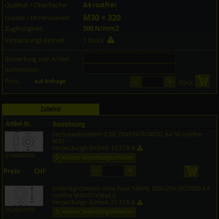
Qualität / Oberfläche:
A4 rostfrei
M30 × 320
Grösse / Dimensionen:
Zugfestigkeit:
500 N/mm2
Verpackungs-Einheit:
1 Stück
Bemerkung zum Artikel:
Kommission:
–
+
Preis:
in 
auf Anfrage
Stück
Zubehör
Artikel-Nr.
Bezeichnung
Sechskantmuttern 0,8d, DIN934 ISO4032 A4-50 rostfrei
Preis CHF
Menge
M30
Verpackungs-Einheit: 10 STK-B
0156B00300
weitere Verpackungseinheiten
–
+
Preis:
CHF
in den 
auf Anfrage
Unterlagscheiben ohne Fase 140HV, DIN125A ISO7089 A4
rostfrei M30/31x56x4,0
Verpackungs-Einheit: 25 STK-B
0526B31056
weitere Verpackungseinheiten