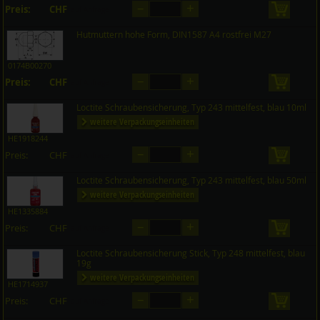
–
+
Preis:
CHF
in den 
auf Anfrage
Hutmuttern hohe Form, DIN1587 A4 rostfrei M27
0174B00270
–
+
Preis:
CHF
in den 
auf Anfrage
Loctite Schraubensicherung, Typ 243 mittelfest, blau 10ml
weitere Verpackungseinheiten
HE1918244
–
+
Preis:
CHF
in den 
auf Anfrage
Loctite Schraubensicherung, Typ 243 mittelfest, blau 50ml
weitere Verpackungseinheiten
HE1335884
–
+
Preis:
CHF
in den 
auf Anfrage
Loctite Schraubensicherung Stick, Typ 248 mittelfest, blau
19g
weitere Verpackungseinheiten
HE1714937
–
+
Preis:
CHF
in den 
auf Anfrage