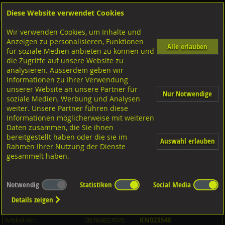
Diese Website verwendet Cookies
Anmelden
Warenkorb
Wir verwenden Cookies, um Inhalte und
Shop
Schrauben
Linsensenkkopf
Spanplattenschrauben
Anzeigen zu personalisieren, Funktionen
Diverse Ausführungen Spanplattenschrauben
mit Torx
A2 rostfrei
Alle erlauben
für soziale Medien anbieten zu können und
die Zugriffe auf unsere Website zu
analysieren. Ausserdem geben wir
Gewindebolzen, DIN976-1/BO A4 rostfrei M27x70
Informationen zu Ihrer Verwendung
unserer Website an unsere Partner für
Nur Notwendige
soziale Medien, Werbung und Analysen
weiter. Unsere Partner führen diese
Informationen möglicherweise mit weiteren
Daten zusammen, die Sie ihnen
bereitgestellt haben oder die sie im
Auswahl erlauben
Rahmen Ihrer Nutzung der Dienste
gesammelt haben.
Notwendig
Statistiken
Social Media
Details zeigen
Artikel-Informationen
Artikel-Nr.:
09764B27070
KN023548