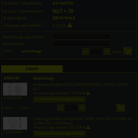
Qualität / Oberfläche:
A4 rostfrei
M27 × 70
Grösse / Dimensionen:
Zugfestigkeit:
500 N/mm2
Verpackungs-Einheit:
5 Stück
Bemerkung zum Artikel:
Kommission:
–
+
Preis:
in 
auf Anfrage
Stück
Zubehör
Artikel-Nr.
Bezeichnung
Sechskantmuttern 0,8d, DIN934 ISO4032 A4-70 rostfrei
Preis CHF
Menge
M27
Verpackungs-Einheit: 10 STK-B
0156B00270
weitere Verpackungseinheiten
–
+
Preis:
CHF
in den 
auf Anfrage
Unterlagscheiben ohne Fase 140HV, DIN125A ISO7089 A4
rostfrei M27/28x50x4,0
Verpackungs-Einheit: 50 STK-B
0526B28050
weitere Verpackungseinheiten