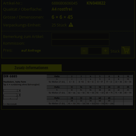
Artikel-Nr.:
6886B0606045
KN040822
Qualität / Oberfläche:
A4 rostfrei
6 × 6 × 45
Grösse / Dimensionen:
Verpackungs-Einheit:
25 Stück
Bemerkung zum Artikel:
Kommission:
–
+
Preis:
in 
auf Anfrage
Stück
Zusatz-Informationen