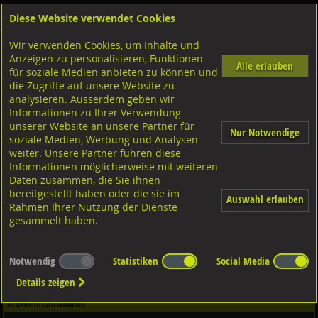
Diese Website verwendet Cookies
Anmelden
Warenkorb
Wir verwenden Cookies, um Inhalte und
Shop
Sicherungselemente
Spannhülsen
Diverse Ausführungen Spannhülsen
Anzeigen zu personalisieren, Funktionen
mit Zahnschlitz
A2 rostfrei
Alle erlauben
für soziale Medien anbieten zu können und
die Zugriffe auf unsere Website zu
analysieren. Ausserdem geben wir
Passfedern Federkeile ohne Anzug hohe Form,
Informationen zu Ihrer Verwendung
DIN6885A A4 rostfrei 6x6x45
unserer Website an unsere Partner für
Nur Notwendige
soziale Medien, Werbung und Analysen
weiter. Unsere Partner führen diese
Informationen möglicherweise mit weiteren
Daten zusammen, die Sie ihnen
bereitgestellt haben oder die sie im
Auswahl erlauben
Rahmen Ihrer Nutzung der Dienste
gesammelt haben.
Notwendig
Statistiken
Social Media
Details zeigen
Artikel-Informationen