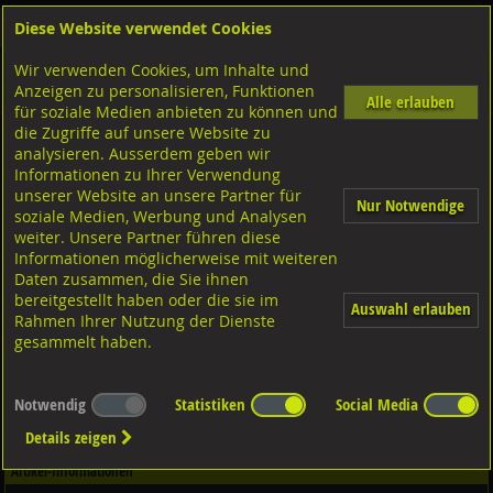
Diese Website verwendet Cookies
Anmelden
Warenkorb
Wir verwenden Cookies, um Inhalte und
Shop
Sicherungselemente
Spannhülsen
Diverse Ausführungen Spannhülsen
Anzeigen zu personalisieren, Funktionen
mit Zahnschlitz
A2 rostfrei
Alle erlauben
für soziale Medien anbieten zu können und
die Zugriffe auf unsere Website zu
analysieren. Ausserdem geben wir
Passfedern Federkeile ohne Anzug hohe Form,
Informationen zu Ihrer Verwendung
DIN6885A A4 rostfrei 4x4x28
unserer Website an unsere Partner für
Nur Notwendige
soziale Medien, Werbung und Analysen
weiter. Unsere Partner führen diese
Informationen möglicherweise mit weiteren
Daten zusammen, die Sie ihnen
bereitgestellt haben oder die sie im
Auswahl erlauben
Rahmen Ihrer Nutzung der Dienste
gesammelt haben.
Notwendig
Statistiken
Social Media
Details zeigen
Artikel-Informationen