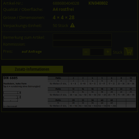
Artikel-Nr.:
6886B0404028
KN040802
Qualität / Oberfläche:
A4 rostfrei
4 × 4 × 28
Grösse / Dimensionen:
Verpackungs-Einheit:
50 Stück
Bemerkung zum Artikel:
Kommission:
–
+
Preis:
in 
auf Anfrage
Stück
Zusatz-Informationen